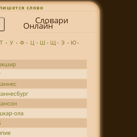
пишется слово
Словари
Онлайн
Т
-
У
-
Ф
-
Ц
-
Ш
-
Щ
-
Э
-
Ю
-
ркшир
т
ханнес
ханнесбург
хансон
шкар-ола
б
ппие