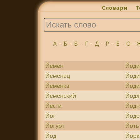
Словари
Т
А
-
Б
-
В
-
Г
-
Д
-
Р
-
Е
-
О
-
Йемен
Йоди
Йеменец
Йоди
Йеменка
Йоди
Йеменский
Йодл
Йести
Йод
Йог
Йод
Йогурт
Йоть
Йод
Йорк