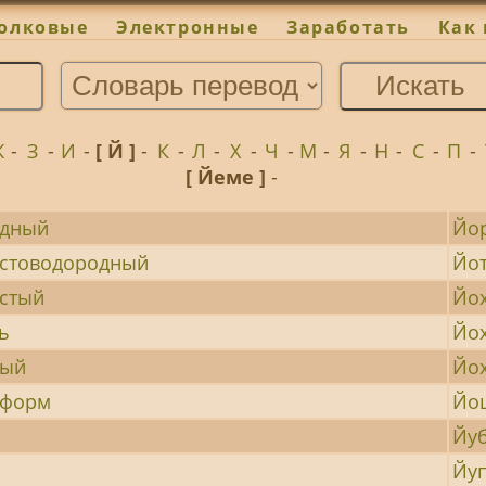
олковые
Электронные
Заработать
Как 
Ж
-
З
-
И
-
[ Й ]
-
К
-
Л
-
Х
-
Ч
-
М
-
Я
-
Н
-
С
-
П
-
[ Йеме ]
-
дный
Йо
стоводородный
Йо
стый
Йо
ь
Йо
ный
Йо
оформ
Йо
Йу
Йу