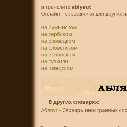
в транслитe
ablyaut
Онлайн переводчики для других я
на румынском
на сербском
на словацком
на словенском
на испанском
на суахили
на шведском
В других словарях:
Абляут
- Словарь иностранных слов