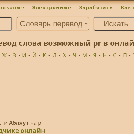
олковые
Электронные
Заработать
Как 
евод слова возможный pr в онлай
-
Ж
-
З
-
И
-
Й
-
К
-
Л
-
Х
-
Ч
-
М
-
Я
-
Н
-
С
-
П
-
ести
Абляут
на pr
одчике онлайн