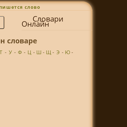
пишется слово
Словари
Онлайн
н словаре
Т
-
У
-
Ф
-
Ц
-
Ш
-
Щ
-
Э
-
Ю
-