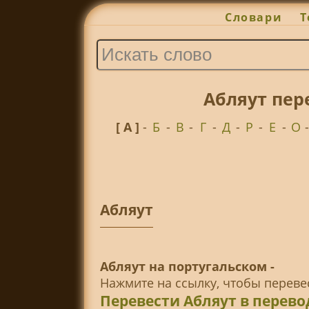
Словари
Т
Абляут пер
[ А ]
-
Б
-
В
-
Г
-
Д
-
Р
-
Е
-
О
Абляут
Абляут на португальском -
Нажмите на ссылку, чтобы перев
Перевести Абляут в перев