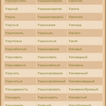
Разупрочнять
Разыменование
Ракетчик
Разутый
Разыменовапие
Ракита
Разуть
Разыменовывать
Ракитник
Разуться
Разыскание
Раккорд
Разутюжить
Разыскать
Раклист
Разутюжка
Разыскаться
Ракля
Разухабистый
Разыскивание
Раковый
Разучивать
Разыскивать
Раковидный
Разучиваться
Разыскиваться
Раковина
Разучить
Разыскирование
Раковинный
Разучиться
Разыскированный
Раковиновидный
Разъедаемость
Разыскировать
Раковинообразный
Разъедать
Разьючивать
Раковистый
Разъедание
Разящий
Ракообразный