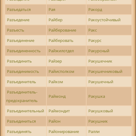
Разъедаться
Рая
Ракорд
Разъедение
Райбер
Ракоустойчивый
Разъесть
Райберование
Ракс
Разъединение
Райберовать
Ракурс
Разъединенность
Райжилотдел
Ракурсный
Разъединить
Райзер
Ракушечник
Разъединимость
Райисполком
Ракушечниковый
Разъединитель
Райком
Ракушечный
Разъединитель-
Раймонд
Ракушка
предохранитель
Разъединительный
Раймондит
Ракушковый
Разъединиться
Район
Ракушник
Разъединять
Районирование
Ралли