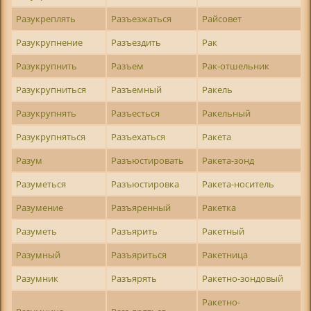
Разукреплять
Разъезжаться
Райсовет
Разукрупнение
Разъездить
Рак
Разукрупнить
Разъем
Рак-отшельник
Разукрупниться
Разъемный
Ракель
Разукрупнять
Разъесться
Ракельный
Разукрупняться
Разъехаться
Ракета
Разум
Разъюстировать
Ракета-зонд
Разуметься
Разъюстировка
Ракета-носитель
Разумение
Разъяренный
Ракетка
Разуметь
Разъярить
Ракетный
Разумный
Разъяриться
Ракетница
Разумник
Разъярять
Ракетно-зондовый
Ракетно-