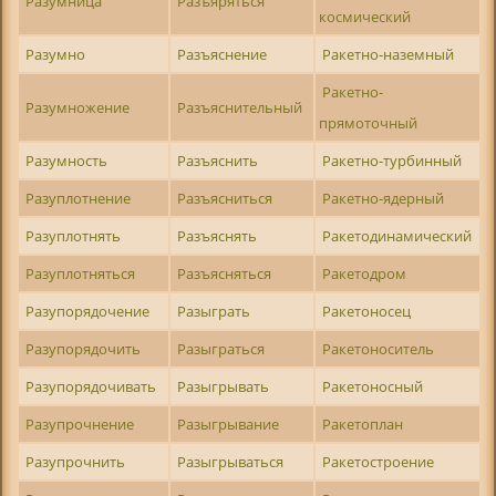
Разумница
Разъяряться
космический
Разумно
Разъяснение
Ракетно-наземный
Ракетно-
Разумножение
Разъяснительный
прямоточный
Разумность
Разъяснить
Ракетно-турбинный
Разуплотнение
Разъясниться
Ракетно-ядерный
Разуплотнять
Разъяснять
Ракетодинамический
Разуплотняться
Разъясняться
Ракетодром
Разупорядочение
Разыграть
Ракетоносец
Разупорядочить
Разыграться
Ракетоноситель
Разупорядочивать
Разыгрывать
Ракетоносный
Разупрочнение
Разыгрывание
Ракетоплан
Разупрочнить
Разыгрываться
Ракетостроение