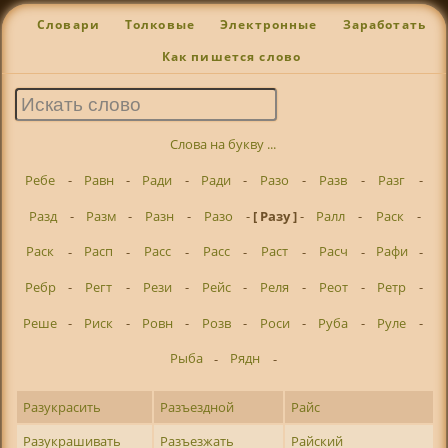
Словари
Толковые
Электронные
Заработать
Как пишется слово
Слова на букву ...
Ребе
-
Равн
-
Ради
-
Ради
-
Разо
-
Разв
-
Разг
-
Разд
-
Разм
-
Разн
-
Разо
-
[ Разу ]
-
Ралл
-
Раск
-
Раск
-
Расп
-
Расс
-
Расс
-
Раст
-
Расч
-
Рафи
-
Ребр
-
Регт
-
Рези
-
Рейс
-
Реля
-
Реот
-
Ретр
-
Реше
-
Риск
-
Ровн
-
Розв
-
Роси
-
Руба
-
Руле
-
Рыба
-
Рядн
-
Разукрасить
Разъездной
Райс
Разукрашивать
Разъезжать
Райский