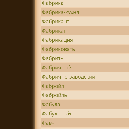
Фабрика
Фабрика-кухня
Фабрикант
Фабрикат
Фабрикация
Фабриковать
Фабрить
Фабричный
Фабрично-заводский
Фабройл
Фабройль
Фабула
Фабульный
Фавн