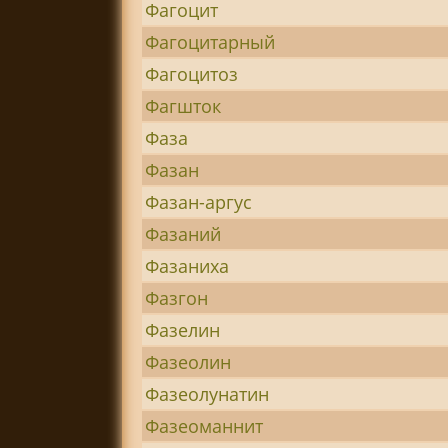
Фагоцит
Фагоцитарный
Фагоцитоз
Фагшток
Фаза
Фазан
Фазан-аргус
Фазаний
Фазаниха
Фазгон
Фазелин
Фазеолин
Фазеолунатин
Фазеоманнит