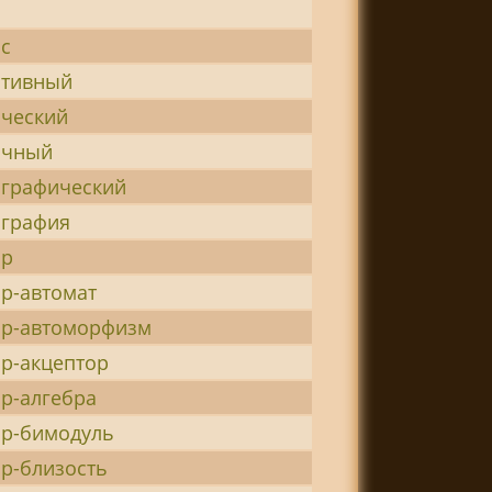
с
итивный
ический
ичный
ографический
ография
ор
р-автомат
ор-автоморфизм
р-акцептор
р-алгебра
ор-бимодуль
р-близость