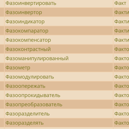
Фазоинвертировать
Факт
Фазоинвертор
Факти
Фазоиндикатор
Факт
Фазокомпаратор
Факт
Фазокомпенсатор
Факт
Фазоконтрастный
Факт
Фазоманипулированный
Факт
Фазометр
Факт
Фазомодулировать
Факто
Фазоопережать
Факт
Фазоопрокидыватель
Факто
Фазопреобразователь
Факто
Фазоразделитель
Факт
Фазоразделять
Факто