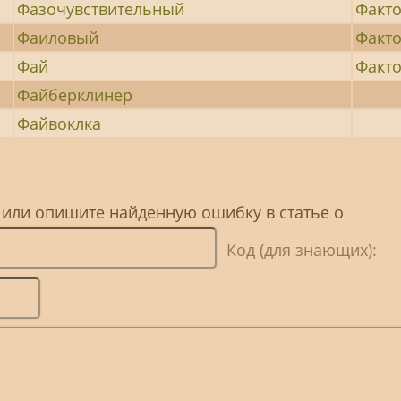
Фазочувствительный
Факт
Фаиловый
Факт
Фай
Факт
Файберклинер
Файвоклка
 или опишите найденную ошибку в статье о
Код (для знающих):