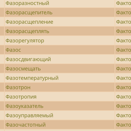
Фазоразностный
Факт
Фазорасщепитель
Факто
Фазорасщепление
Факто
Фазорасщеплять
Факто
Фазорегулятор
Факт
Фазос
Факто
Фазосдвигающий
Факто
Фазосмещать
Факто
Фазотемпературный
Факто
Фазотрон
Факто
Фазотропия
Факт
Фазоуказатель
Факт
Фазоуправляемый
Факт
Фазочастотный
Факт