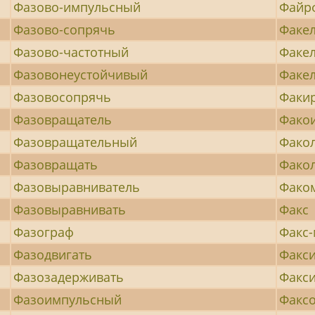
Фазово-импульсный
Файр
Фазово-сопрячь
Факе
Фазово-частотный
Факе
Фазовонеустойчивый
Факе
Фазовосопрячь
Факи
Фазовращатель
Фако
Фазовращательный
Фако
Фазовращать
Фако
Фазовыравниватель
Фако
Фазовыравнивать
Факс
Фазограф
Факс
Фазодвигать
Факс
Фазозадерживать
Факс
Фазоимпульсный
Факс