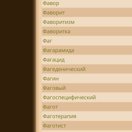
Фавор
Фаворит
Фаворитизм
Фаворитка
Фаг
Фагарамида
Фагацид
Фагеденический
Фагин
Фаговый
Фагоспецифический
Фагот
Фаготерапия
Фаготист