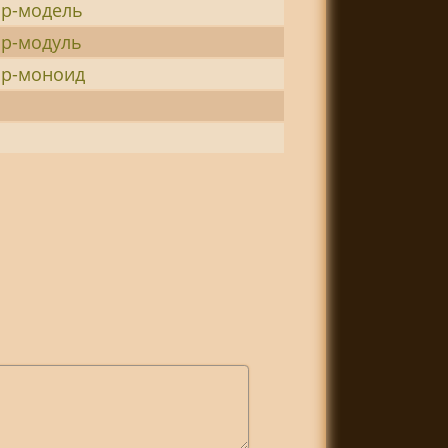
ор-модель
ор-модуль
ор-моноид