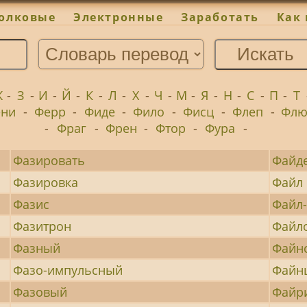
олковые
Электронные
Заработать
Как 
Ж
-
З
-
И
-
Й
-
К
-
Л
-
Х
-
Ч
-
М
-
Я
-
Н
-
С
-
П
-
Т
ени
-
Ферр
-
Фиде
-
Фило
-
Фисц
-
Флеп
-
Флю
-
Фраг
-
Френ
-
Фтор
-
Фура
-
Фазировать
Файд
Фазировка
Файл
Фазис
Файл-
Фазитрон
Файл
Фазный
Файн
Фазо-импульсный
Файн
Фазовый
Файр