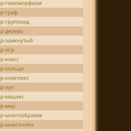
ор-гомоморфизм
р-граф
р-группоид
р-дерево
ор-замкнутый
р-игр
р-класс
р-кольцо
р-комплекс
р-луп
ор-машин
ор-мер
ор-многообразие
ор-многочлен