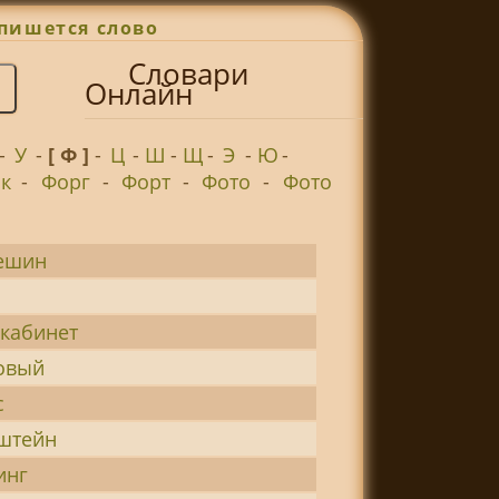
пишется слово
Словари
Онлайн
-
У
-
[ Ф ]
-
Ц
-
Ш
-
Щ
-
Э
-
Ю
-
к
-
Форг
-
Форт
-
Фото
-
Фото
ешин
кабинет
овый
с
штейн
инг