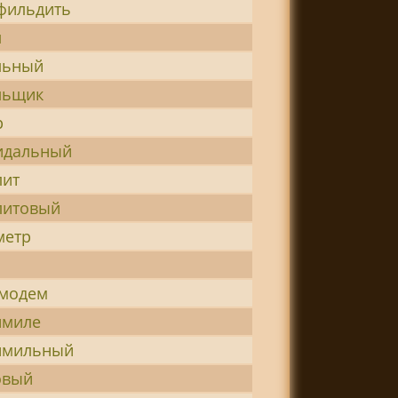
фильдить
л
льный
льщик
р
идальный
лит
литовый
метр
-модем
имиле
имильный
овый