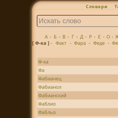
Словари
Т
А
-
Б
-
В
-
Г
-
Д
-
Р
-
Е
-
О
-
[ Ф-ка ]
-
Факт
-
Фара
-
Феде
-
Ф
Ф-ка
Фа
Фабианец
Фабианол
Фабианский
Фаблио
Фабльо