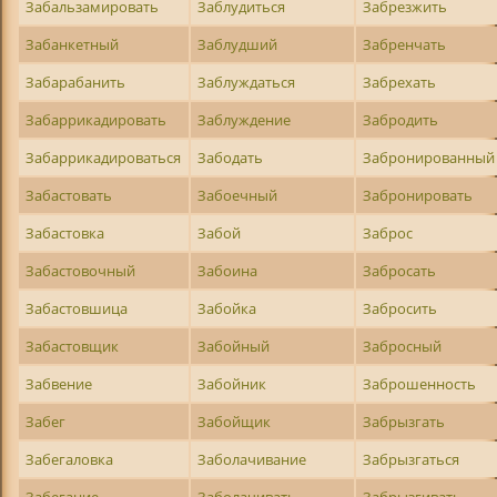
Забальзамировать
Заблудиться
Забрезжить
Забанкетный
Заблудший
Забренчать
Забарабанить
Заблуждаться
Забрехать
Забаррикадировать
Заблуждение
Забродить
Забаррикадироваться
Забодать
Забронированный
Забастовать
Забоечный
Забронировать
Забастовка
Забой
Заброс
Забастовочный
Забоина
Забросать
Забастовшица
Забойка
Забросить
Забастовщик
Забойный
Забросный
Забвение
Забойник
Заброшенность
Забег
Забойщик
Забрызгать
Забегаловка
Заболачивание
Забрызгаться
Забегание
Заболачивать
Забрызгивать