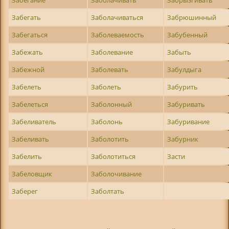
Забегать
Заболачиваться
Забрюшинный
Забегаться
Заболеваемость
Забубенный
Забежать
Заболевание
Забыть
Забежной
Заболевать
Забулдыга
Забелеть
Заболеть
Забурить
Забелеться
Заболонный
Забуривать
Забеливатель
Заболонь
Забуривание
Забеливать
Заболотить
Забурник
Забелить
Заболотиться
Засти
Забеловщик
Заболочивание
Заберег
Заболтать