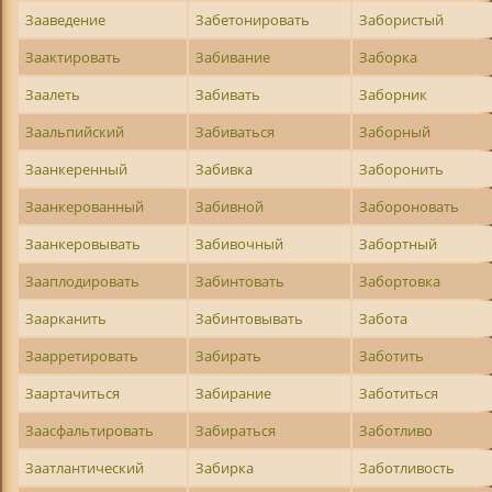
Зааведение
Забетонировать
Забористый
Заактировать
Забивание
Заборка
Заалеть
Забивать
Заборник
Заальпийский
Забиваться
Заборный
Заанкеренный
Забивка
Заборонить
Заанкерованный
Забивной
Забороновать
Заанкеровывать
Забивочный
Забортный
Зааплодировать
Забинтовать
Забортовка
Заарканить
Забинтовывать
Забота
Заарретировать
Забирать
Заботить
Заартачиться
Забирание
Заботиться
Заасфальтировать
Забираться
Заботливо
Заатлантический
Забирка
Заботливость