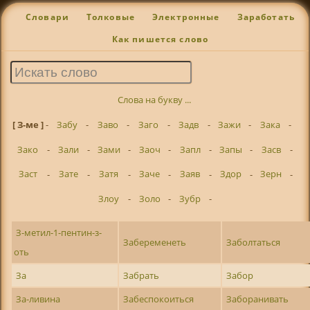
Словари
Толковые
Электронные
Заработать
Как пишется слово
Слова на букву ...
[ З-ме ]
-
Забу
-
Заво
-
Заго
-
Задв
-
Зажи
-
Зака
-
Зако
-
Зали
-
Зами
-
Заоч
-
Запл
-
Запы
-
Засв
-
Заст
-
Зате
-
Затя
-
Заче
-
Заяв
-
Здор
-
Зерн
-
Злоу
-
Золо
-
Зубр
-
З-метил-1-пентин-з-
Забеременеть
Заболтаться
оть
За
Забрать
Забор
За-ливина
Забеспокоиться
Заборанивать