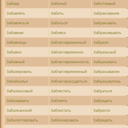
Забава
Забитый
Заботливый
Забавлять
Забить
Забракование
Забавляться
Забиться
Забраковать
Забавник
Забияка
Забраковывать
Забавница
Заблаговременный
Забрало
Забавно
Заблаговременно
Забральный
Забавный
Заблаговременность
Забрасывать
Забазировать
Заблаговремменый
Забрасывание
Забайкалье
Заблагорассудиться
Забрасыватель
Забалансовый
Заблестеть
Забраться
Забалдевать
Заблеять
Забредать
Забалканский
Заблистать
Забрести
Забаллотировать
Заблокировать
Забредить