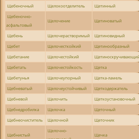
Щебеночный
Щелокоотделитель
Щетинный
Щебеночно-
Щелочение
Щетиноватый
асфальтовый
Щебень
Щелочерастворимый
Щетиновидный
Щебет
Щелочесткойкий
Щетинообразный
Щебетание
Щелочестойкий
Щетиноскручивающи
Щебетать
Щелочестойкость
Щетка
Щебетунья
Щелочеупорный
Щетка-ламель
Щебневатый
Щелочеустойчивый
Щеткодержатель
Щебневой
Щелочить
Щеткоустановочный
Щебнедробилка
Щелочка
Щеточный
Щебнеочиститель
Щелочной
Щеточник
Щелочно-
Щебнистый
Щечка