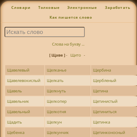
Словари
Толковые
Электронные
Заработать
Как пишется слово
Слова на букву ...
[ Щаве ]
-
Щито
-
Щавелевый
Щелканье
Щербина
Щавелевокислый
Щелкать
Щербленый
Щавель
Щелкнуть
Щетина
Щавельник
Щелкопер
Щетинистый
Щавельный
Щелкотня
Щетиниться
Щадить
Щелкун
Щетинка
Щебенка
Щелкунчик
Щетинконосный