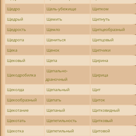
Щедро
Щель-убежище
Щипком
Щедрый
Щемить
Щипнуть
Щедрость
Щемло
Щипцеобразный
Щедрота
Щениться
Щипцовый
Щека
Щенок
Щипчики
Щековый
Щепа
Щирина
Щепально-
Щекодробилка
Щирица
драночный
Щеколда
Щепальный
Щит
Щекообразный
Щепать
Щиток
Щекотание
Щепаный
Щитковидный
Щекотать
Щепетильность
Щитковый
Щекотка
Щепетильный
Щитовой