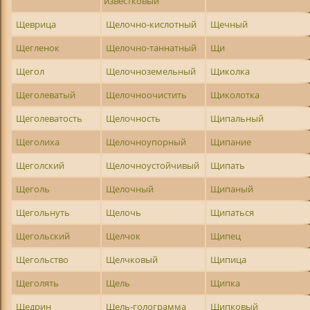
известковый
Щеврица
Щелочно-кислотный
Щечный
Щегленок
Щелочно-таннатный
Щи
Щегол
Щелочноземельный
Щиколка
Щеголеватый
Щелочноочистить
Щиколотка
Щеголеватость
Щелочность
Щипальный
Щеголиха
Щелочноупорный
Щипание
Щеголский
Щелочноустойчивый
Щипать
Щеголь
Щелочный
Щипаный
Щегольнуть
Щелочь
Щипаться
Щегольский
Щелчок
Щипец
Щегольство
Щелчковый
Щипица
Щеголять
Щель
Щипка
Щедрин
Щель-голограмма
Щипковый