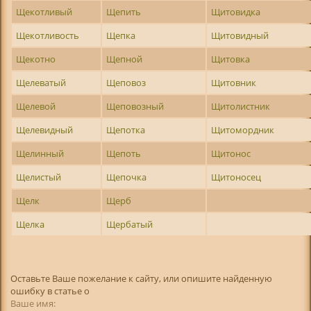
Щекотливый
Щепить
Щитовидка
Щекотливость
Щепка
Щитовидный
Щекотно
Щепной
Щитовка
Щелеватый
Щеповоз
Щитовник
Щелевой
Щеповозный
Щитолистник
Щелевидный
Щепотка
Щитомордник
Щелинный
Щепоть
Щитонос
Щелистый
Щепочка
Щитоносец
Щелк
Щерб
Щелка
Щербатый
Оставьте Ваше пожелание к сайту, или опишите найденную
ошибку в статье о
Ваше имя: