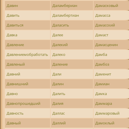
Давин
Даламбериан
Дамасковый
Давить
Даламбертиан
Дамасса
Давиться
Даласить
Дамасский
Давка
Далее
Дамаст
Давление
Далекий
Дамасценин
Давлениемобработать
Далеко
Дамба
Давленый
Даление
Дамбоз
Давний
Дали
Даменит
Давнишний
Далин
Дамиан
Давно
Далить
Дамка
Давнопрошедший
Далия
Даммара
Давность
Даллас
Даммаровый
Давный
Даллий
Дамоклый