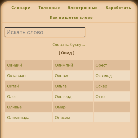
Словари
Толковые
Электронные
Заработать
Как пишется слово
Слова на букву ...
[ Овид ]
-
Овидий
Олимпий
Орест
Октавиан
Ольвия
Освальд
Октай
Ольга
Оскар
Олег
Ольгерд
Отто
Оливье
Омар
Олимпиада
Онисим