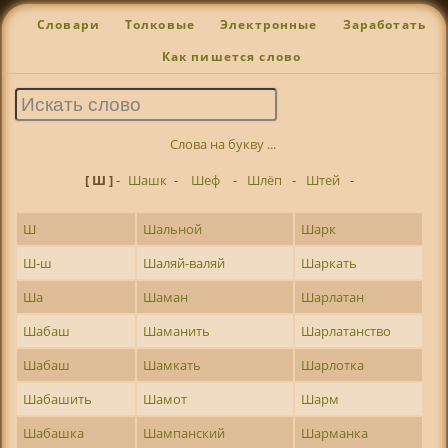
Словари
Толковые
Электронные
Заработать
Как пишется слово
Слова на букву ...
[ Ш ]
-
Шашк
-
Шеф
-
Шлёп
-
Штей
-
Ш
Шальной
Шарк
Ш-ш
Шаляй-валяй
Шаркать
Ша
Шаман
Шарлатан
Шабаш
Шаманить
Шарлатанство
Шабаш
Шамкать
Шарлотка
Шабашить
Шамот
Шарм
Шабашка
Шампанский
Шарманка