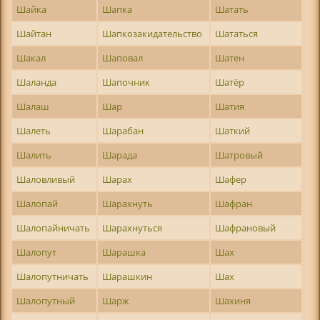
Шайка
Шапка
Шатать
Шайтан
Шапкозакидательство
Шататься
Шакал
Шаповал
Шатен
Шаланда
Шапочник
Шатёр
Шалаш
Шар
Шатия
Шалеть
Шарабан
Шаткий
Шалить
Шарада
Шатровый
Шаловливый
Шарах
Шафер
Шалопай
Шарахнуть
Шафран
Шалопайничать
Шарахнуться
Шафрановый
Шалопут
Шарашка
Шах
Шалопутничать
Шарашкин
Шах
Шалопутный
Шарж
Шахиня