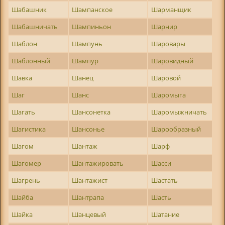
Шабашник
Шампанское
Шарманщик
Шабашничать
Шампиньон
Шарнир
Шаблон
Шампунь
Шаровары
Шаблонный
Шампур
Шаровидный
Шавка
Шанец
Шаровой
Шаг
Шанс
Шаромыга
Шагать
Шансонетка
Шаромыжничать
Шагистика
Шансонье
Шарообразный
Шагом
Шантаж
Шарф
Шагомер
Шантажировать
Шасси
Шагрень
Шантажист
Шастать
Шайба
Шантрапа
Шасть
Шайка
Шанцевый
Шатание