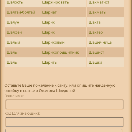
Шалость
Шаржироватъ
Шахматист
Шалтай-болтай
Шариат
Шахматы
Шалун
Шарик
Шахта
Шалфей
Шарик
Шахтёр
Шалый
Шариковый
Шашечница
Шаль
Шарикоподшипник
Шашист
Шаль
Шарить
Шашка
Оставьте Ваше пожелание к сайту, или опишите найденную
ошибку в статье о Ожегова Шведовой
Ваше имя:
Код (для знающих):