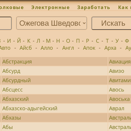
олковые
Электронные
Заработать
Как 
З
-
И
-
Й
-
К
-
Л
-
М
-
Н
-
О
-
П
-
Р
-
С
-
Т
-
У
-
Ф
Авто
-
Айсб
-
Алло
-
Англ
-
Апок
-
Арха
-
А
Абстракция
Авиация
Абсурд
Авизо
Абсурдный
Авитами
Абсцесс
Авось
Абхазский
Авоська
Абхазско-адыгейский
Аврал
Абхазы
Австрал
Абы
Австрал