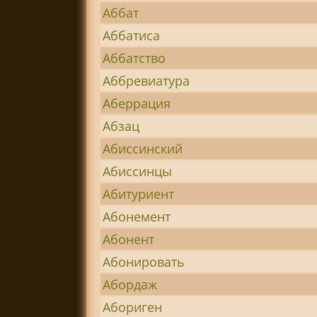
Аббат
Аббатиса
Аббатство
Аббревиатура
Аберрация
Абзац
Абиссинский
Абиссинцы
Абитуриент
Абонемент
Абонент
Абонировать
Абордаж
Абориген