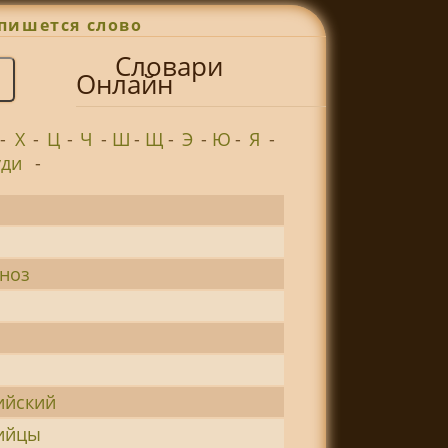
пишется слово
Словари
Онлайн
-
Х
-
Ц
-
Ч
-
Ш
-
Щ
-
Э
-
Ю
-
Я
-
уди
-
ноз
ийский
ийцы