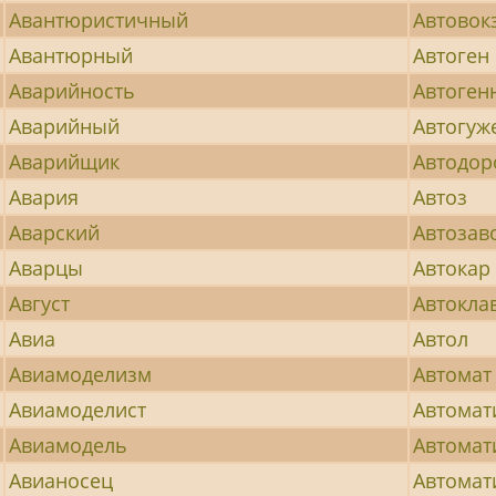
Авантюристичный
Автовок
Авантюрный
Автоген
Аварийность
Автоген
Аварийный
Автогуж
Аварийщик
Автодо
Авария
Автоз
Аварский
Автозав
Аварцы
Автокар
Август
Автокла
Авиа
Автол
Авиамоделизм
Автомат
Авиамоделист
Автомат
Авиамодель
Автомат
Авианосец
Автомат