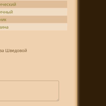
ический
тичный
чик
шина
ова Шведовой