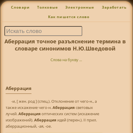
Словари
Толковые
Электронные
Заработать
Как пишется слово
Аберрация точное разъяснение термина в
словаре синонимов Н.Ю.Шведовой
Слова на букву ...
Аберрация
-и, [ жен. род ] (спец.). Отклонение от чего-н., а
также искажение чего-н.
Аберрация
световых
лучей.
Аберрация
оптических систем (искажение
изображений).
Аберрация
идей (перен.). II прил.
аберрационный, -ая, -ое.