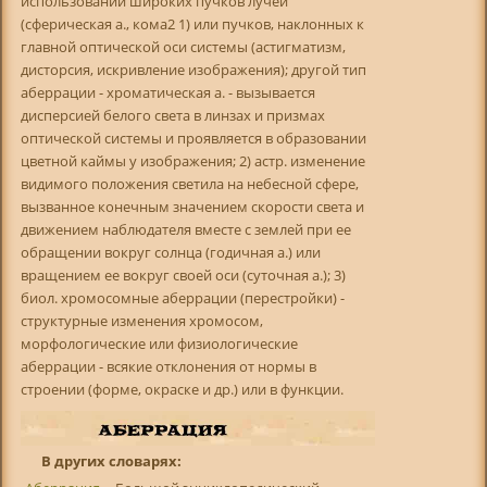
использовании широких пучков лучей
(сферическая а., кома2 1) или пучков, наклонных к
главной оптической оси системы (астигматизм,
дисторсия, искривление изображения); другой тип
аберрации - хроматическая а. - вызывается
дисперсией белого света в линзах и призмах
оптической системы и проявляется в образовании
цветной каймы у изображения; 2) астр. изменение
видимого положения светила на небесной сфере,
вызванное конечным значением скорости света и
движением наблюдателя вместе с землей при ее
обращении вокруг солнца (годичная а.) или
вращением ее вокруг своей оси (суточная а.); 3)
биол. хромосомные аберрации (перестройки) -
структурные изменения хромосом,
морфологические или физиологические
аберрации - всякие отклонения от нормы в
строении (форме, окраске и др.) или в функции.
В других словарях: