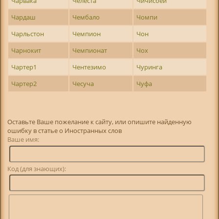
Чарвака
Челеста
Чичисбей
Чардаш
Чембало
Чомпи
Чарльстон
Чемпион
Чон
Чарнокит
Чемпионат
Чох
Чартер1
Чентезимо
Чуринга
Чартер2
Чесуча
Чуфа
Оставьте Ваше пожелание к сайту, или опишите найденную
ошибку в статье о Иностранных слов
Ваше имя:
Код (для знающих):