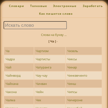
Словари
Толковые
Электронные
Заработать
Как пишется слово
Слова на букву ...
[ Ча ]
-
Ча
Чартизм
Чизель
Чадра
Чартисты
Чиксы
Чай
Чатуранга
Чинар
Чайнворд
Чау-чау
Чинквеченто
Чайхана
Чачван
Чинш
Чакона
Чейн
Чипсы
Чалма
Чек
Чичероне