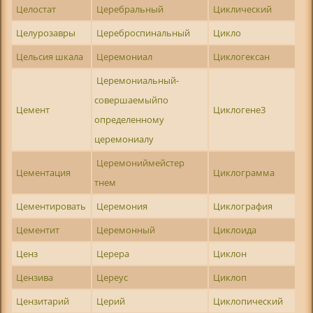
Целостат
Церебральный
Циклический
Целурозавры
Цереброспинальный
Цикло
Цельсия шкала
Церемониал
Циклогексан
Церемониальный-
совершаемыйпо
Цемент
Циклогене3
определенному
церемониалу
Церемониймейстер
Цементация
Циклограмма
тнем
Цементировать
Церемония
Циклография
Цементит
Церемонный
Циклоида
Ценз
Церера
Циклон
Цензива
Цереус
Циклоп
Цензитарий
Церий
Циклопический