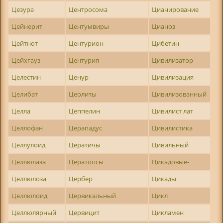
Цезура
Центросома
Цианирование
Цейнерит
Центумвиры
Цианоз
Цейтнот
Центурион
Цибетин
Цейхгауз
Центурия
Цивилизатор
Целестин
Ценур
Цивилизация
Целибат
Цеолиты
Цивилизованный
Целла
Цеппелин
Цивилист лат
Целлофан
Церападус
Цивилистика
Целлулоид
Цератичы
Цивильный
Целлюлаза
Цератопсы
Цикадовые-
Целлюлоза
Цербер
Цикады
Целлюлоид
Цервикальный
Цикл
Целлюлярный
Цервицит
Цикламен