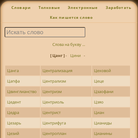
Словари
Толковые
Электронные
Заработать
Как пишется слово
Слова на букву ...
[ Цанг ]
-
Цини
-
Цанга
Централизация
Цеховой
Цапфа
Централизм
Цеце
Цвинглианство
Центризм
Цзаофани
Цедент
Центриоль
Цзяо
Цедра
Центрист
Циан
Цезарь
Центрифуга
Цианиды
Цезий
Центроплан
Цианины