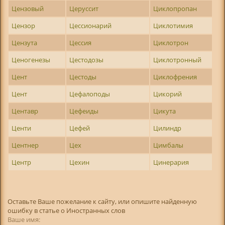
Цензовый
Церуссит
Циклопропан
Цензор
Цессионарий
Циклотимия
Цензута
Цессия
Циклотрон
Ценогенезы
Цестодозы
Циклотронный
Цент
Цестоды
Циклофрения
Цент
Цефалоподы
Цикорий
Центавр
Цефеиды
Цикута
Центи
Цефей
Цилиндр
Центнер
Цех
Цимбалы
Центр
Цехин
Цинерария
Оставьте Ваше пожелание к сайту, или опишите найденную
ошибку в статье о Иностранных слов
Ваше имя: