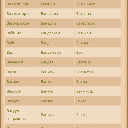
Вазоконстри
Вампир
Ватерлиния
Вазомоторы
Ванадаты
Ватерпа
Вазопрессин
Ванадий
Ватерполо
Вайшии
Вандализм
Ватикан
Вайя
Вандалы
Ватман
Вак
Вандемьер
Ватт
Вакансия
Вандея
Ватт-час
Вакат
Ваниль
Ваттметр
Вакация
Вантоз
Ватты
Вакуоли
Вантуз
Вахмистр
Вакуум
Ванты
Вахта
Вакуум-
Вапити
Вахтёр
экстракция