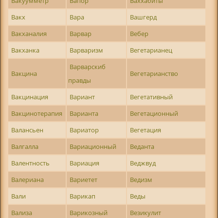
Вакуумметр
Вапор
Ваххабиты
Вакх
Вара
Вашгерд
Вакханалия
Варвар
Вебер
Вакханка
Варваризм
Вегетарианец
Варварскиб
Вакцина
Вегетарианство
правды
Вакцинация
Вариант
Вегетативный
Вакцинотерапия
Варианта
Вегетационный
Валансьен
Вариатор
Вегетация
Валгалла
Вариационный
Веданта
Валентность
Вариация
Веджвуд
Валериана
Вариетет
Ведизм
Вали
Варикап
Веды
Вализа
Варикозный
Везикулит