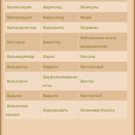
Валлиснерия
Вариконд
Везикулы
Валоризация
Вариолоид
Везир
Валтасаров пир
Вариометр
Везувиан
Вейсманизм-иначе
Валторна
Варистор
неодарвинизм
Вальвациякфр
Варна
Вексель
Вальденсы
Варрант
Вексельный
Варфоломеевская
Валькирии
Вектор
ночь
Вальма
Варьете
Векторный
Вальмовая
Варьировать
Веленевая бумага
крыша