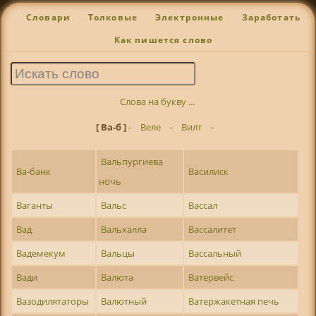
Словари
Толковые
Электронные
Заработать
Как пишется слово
Слова на букву ...
[ Ва-б ]
-
Веле
-
Вилт
-
Вальпургиева
Ва-банк
Василиск
ночь
Ваганты
Вальс
Вассал
Вад
Вальхалла
Вассалитет
Вадемекум
Вальцы
Вассальный
Вади
Валюта
Ватервейс
Вазодилятаторы
Валютный
Ватержакетная печь