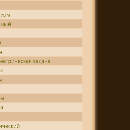
ы
физм
фный
ы
н
я
метрическая задача
ы
ы
ты
ия
ический