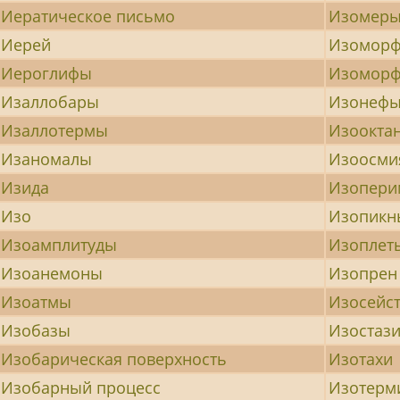
Иератическое письмо
Изомер
Иерей
Изомор
Иероглифы
Изомор
Изаллобары
Изонеф
Изаллотермы
Изоокта
Изаномалы
Изоосми
Изида
Изопери
Изо
Изопикн
Изоамплитуды
Изоплет
Изоанемоны
Изопрен
Изоатмы
Изосейс
Изобазы
Изостаз
Изобарическая поверхность
Изотахи
Изобарный процесс
Изотерм