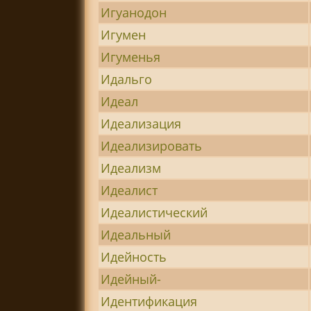
Игуанодон
Игумен
Игуменья
Идальго
Идеал
Идеализация
Идеализировать
Идеализм
Идеалист
Идеалистический
Идеальный
Идейность
Идейный-
Идентификация