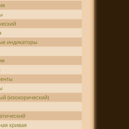
ия
ы
ческий
я
ые индикаторы
ия
ы
енты
ы
ый (изохорический)
атический
ная кривая