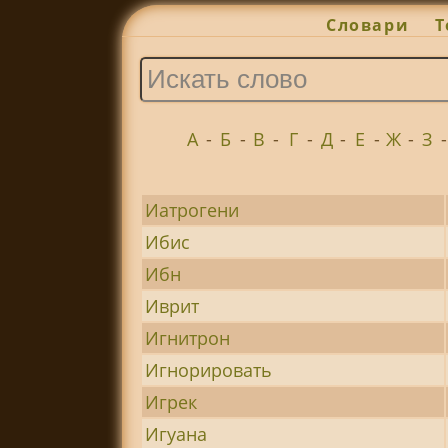
Словари
Т
А
-
Б
-
В
-
Г
-
Д
-
Е
-
Ж
-
З
Иатрогени
Ибис
Ибн
Иврит
Игнитрон
Игнорировать
Игрек
Игуана