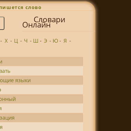
пишется слово
Словари
Онлайн
-
Х
-
Ц
-
Ч
-
Ш
-
Э
-
Ю
-
Я
-
и
вать
ющие языки
р
онный
я
зация
я