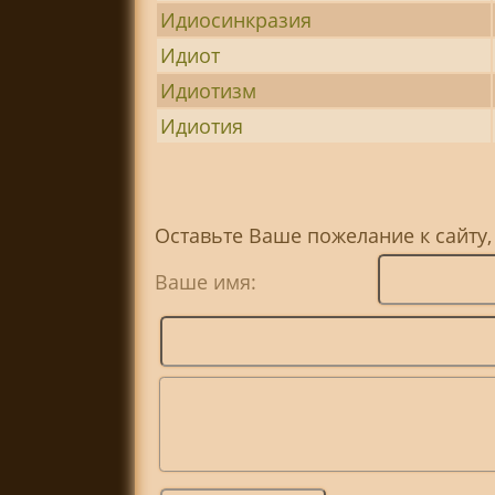
Идиосинкразия
Идиот
Идиотизм
Идиотия
Оставьте Ваше пожелание к сайту
Ваше имя: