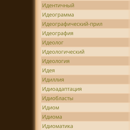
Идентичный
Идеограмма
Идеографический-прил
Идеография
Идеолог
Идеологический
Идеология
Идея
Идиллия
Идиоадаптация
Идиобласты
Идиом
Идиома
Идиоматика