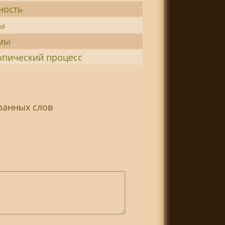
ность
ы
мы
опический процесс
ранных слов