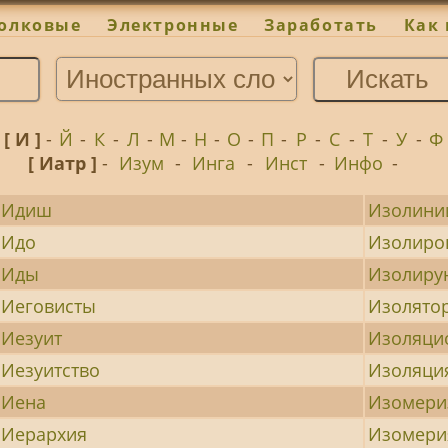
олковые
Электронные
Заработать
Как 
-
[ И ]
-
Й
-
К
-
Л
-
М
-
Н
-
О
-
П
-
Р
-
С
-
Т
-
У
-
Ф
[ Иатр ]
-
Изум
-
Инга
-
Инст
-
Инфо
-
Идиш
Изолини
Идо
Изолиро
Иды
Изолиру
Иеговисты
Изолято
Иезуит
Изоляци
Иезуитство
Изоляци
Иена
Изомери
Иерархия
Изомери