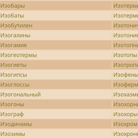
Изобары
Изотерм
Изобаты
Изотерм
Изобутилен
Изотони
Изогалины
Изотони
Изогамия
Изотопн
Изогеотермы
Изотопы
Изогиеты
Изотроп
Изогипсы
Изофен
Изоглоссы
Изоферм
Изогональный
Изохазм
Изогоны
Изохорн
Изограф
Изохоры
Изодинамы
Изохром
Изозимы
Изохрон