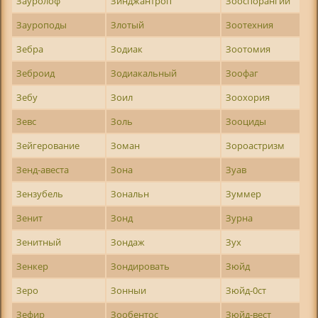
Зауролоф
Зинджантроп
Зооспорангий
Зауроподы
Злотый
Зоотехния
Зебра
Зодиак
Зоотомия
Зеброид
Зодиакальный
Зоофаг
Зебу
Зоил
Зоохория
Зевс
Золь
Зооциды
Зейгерование
Зоман
Зороастризм
Зенд-авеста
Зона
Зуав
Зензубель
Зональн
Зуммер
Зенит
Зонд
Зурна
Зенитный
Зондаж
Зух
Зенкер
Зондировать
Зюйд
Зеро
Зонныи
Зюйд-0ст
Зефир
Зообентос
Зюйд-вест