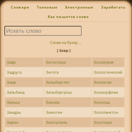
Словари
Толковые
Электронные
Заработать
Как пишется слово
Слова на букву ...
[ Завр ]
-
Завр
Зигоспора
Зоолатрия
Задруга
Зигота
Зоологический
Заир
Зильберглет
Зоология
Зальбанд
Зильбергрош
Зооморфизм
Замша
Зимаза
Зоонозы
Зандры
Зимоген
Зоопланктон
Зарин
Зингшпиль
Зооспора