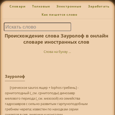
Словари
Толковые
Электронные
Заработать
Как пишется слово
Происхождение слова Зауролоф в онлайн
словаре иностранных слов
Слова на букву ...
Зауролоф
[греческое sauros ящер + lophos гребень] -
орнитоподный (_см. срнитоподы) динозавр
мелового периода (_см. мезозой) из семейства
гадрозавров с сильно развитым гарпуноподобным
гребнем черепа; известен по находкам серии
скелетов в сев. америке и монголии.