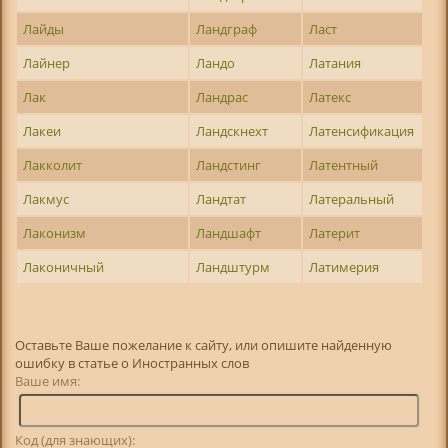
Лайды
Ландграф
Ласт
Лайнер
Ландо
Латания
Лак
Ландрас
Латекс
Лакеи
Ландскнехт
Латенсификация
Лакколит
Ландстинг
Латентный
Лакмус
Ландтат
Латеральный
Лаконизм
Ландшафт
Латерит
Лаконичный
Ландштурм
Латимерия
Оставьте Ваше пожелание к сайту, или опишите найденную
ошибку в статье о Иностранных слов
Ваше имя:
Код (для знающих):