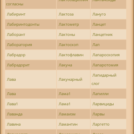
согласны
Лабиринт
Лактоза
Лануго
Лабиринтодонты
Лактометр
Ланцет
Лаборант
Лактоны
Ланцетник
Лаборатория
Лактоскоп
Лап
Лабрадор
Лактофлавин
Лапароскопия
Лабрадорит
Лакуна
Лапаротомия
Лапидарный
Лава
Лакунарный
слог
Лава
Лама1
Лапилли
Лава1
Лама1
Ларвициды
Лаванда
Ламаизм
Ларвы
Лавина
Ламантин
Ларгетто