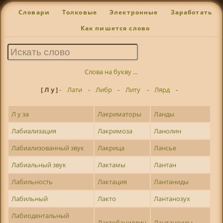
Словари
Толковые
Электронные
Заработать
Как пишется слово
Слова на букву ...
[ Л у ]
-
Лати
-
Либр
-
Литу
-
Лярд
-
Л у за
Лакриматоры
Ланды
Лабиализация
Лакримоза
Ланолин
Лабиализованный звук
Лакрица
Лансье
Лабиальный звук
Лактамы
Лантан
Лабильность
Лактация
Лантаниды
Лабильный
Лакто
Лантанозух
Лабиодентальный
Лактобациллин
Лантаноиды