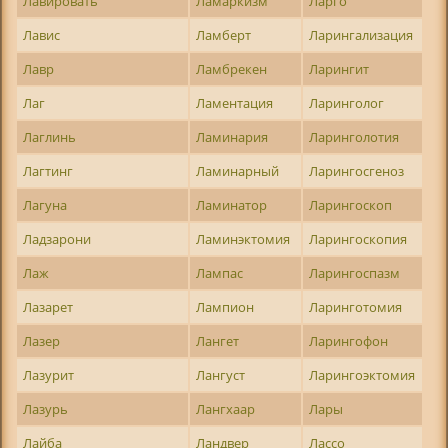
Лавировать
Ламаркизм
Ларго
Лавис
Ламберт
Ларингализация
Лавр
Ламбрекен
Ларингит
Лаг
Ламентация
Ларинголог
Лаглинь
Ламинария
Ларинголотия
Лагтинг
Ламинарный
Ларингосгеноз
Лагуна
Ламинатор
Ларингоскоп
Ладзарони
Ламинэктомия
Ларингоскопия
Лаж
Лампас
Ларингоспазм
Лазарет
Лампион
Ларинготомия
Лазер
Лангет
Ларингофон
Лазурит
Лангуст
Ларингоэктомия
Лазурь
Лангхаар
Лары
Лайба
Ландвер
Лассо