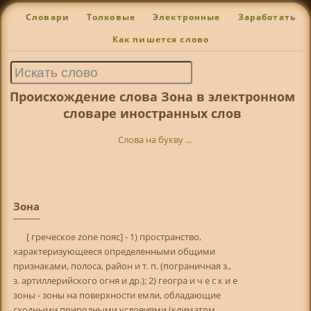
Словари
Толковые
Электронные
Заработать
Как пишется слово
Происхождение слова Зона в электронном
словаре иностранных слов
Слова на букву ...
Зона
[ греческое zone пояс] - 1) пространство,
характеризующееся определенными общими
признаками, полоса, район и т. п. (пограничная з.,
з. артиллерийского огня и др.); 2) геогра и ч е с к и е
зоны - зоны на поверхности емли, обладающие
сходными природными условиями (климатом,