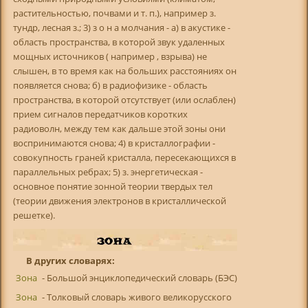
растительностью, почвами и т. п.), например з.
тундр, лесная з.; 3) з о н а молчания - а) в акустике -
область пространства, в которой звук удаленных
мощных источников ( например , взрыва) не
слышен, в то время как на больших расстояниях он
появляется снова; б) в радиофизике - область
пространства, в которой отсутствует (или ослаблен)
прием сигналов передатчиков коротких
радиоволн, между тем как дальше этой зоны они
воспринимаются снова; 4) в кристаллографии -
совокупность граней кристалла, пересекающихся в
параллельных ребрах; 5) з. энергетическая -
основное понятие зонной теории твердых тел
(теории движения электронов в кристаллической
решетке).
В других словарях:
Зона
- Большой энциклопедический словарь (БЭС)
Зона
- Толковый словарь живого великорусского