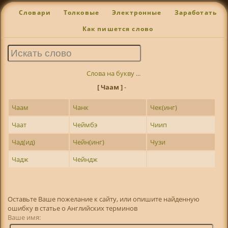
Словари
Толковые
Электронные
Заработать
Как пишется слово
Слова на букву ...
[ Чаам ]
-
Чаам
Чанк
Чек(инг)
Чаат
Чеймбэ
Чиип
Чад(ид)
Чейн(инг)
Чузи
Чадж
Чейндж
Оставьте Ваше пожелание к сайту, или опишите найденную
ошибку в статье о Английских терминов
Ваше имя: