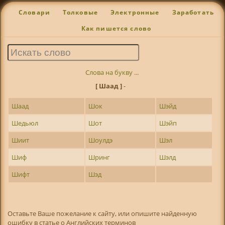
Словари
Толковые
Электронные
Заработать
Как пишется слово
Слова на букву ...
[ Шаад ]
-
Шаад
Шок
Шэйд
Шедьюл
Шот
Шэйп
Шиит
Шоулдэ
Шэл
Шиф
Шринг
Шэлд
Шифт
Шэд
Оставьте Ваше пожелание к сайту, или опишите найденную
ошибку в статье о Английских терминов