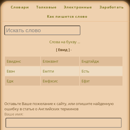
Словари
Толковые
Электронные
Заработать
Как пишется слово
Слова на букву ...
[ Евид ]
-
Евидэнс
Елэквэнт
Ендпэйдж
Евэн
Емпти
Есть
Едж
Емфэсис
Ефэт
Оставьте Ваше пожелание к сайту, или опишите найденную
ошибку в статье о Английских терминов
Ваше имя: