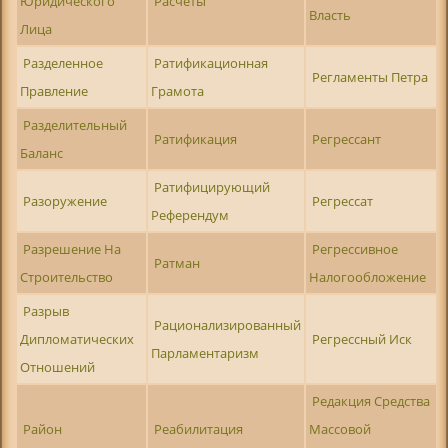
Юридического
Расчеты
Власть
Лица
Разделенное
Ратификационная
Регламенты Петра
Правление
Грамота
Разделительный
Ратификация
Регрессант
Баланс
Ратифицирующий
Разоружение
Регрессат
Референдум
Разрешение На
Регрессивное
Ратман
Строительство
Налогообложение
Разрыв
Рационализированный
Дипломатических
Регрессный Иск
Парламентаризм
Отношений
Редакция Средства
Район
Реабилитация
Массовой