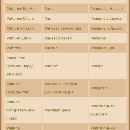
Рабочее Время
Рана
Реальные Налоги
Рабочее Место
Ранг
Реальные Сделки
Рабочие Языки
Раневая Баллистика
Реальный Ущерб
Рабочий Дом
Раневой Канал
Ребенок
Рабство
Рантье
Ревальвация
Равенство
Граждан Перед
Рапорт
Реверс
Законом
Равное
Расизм И Расовая
Реверсия
Гражданство
Дискриминация
Равное
Ревизионная
Избирательное
Расовый Ценз
Комиссия
Право
Равное
Ревизионные