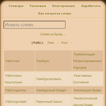
Словари
Толковые
Электронные
Заработать
Как пишется слово
Слова на букву ...
[ Рабо ]
-
Реес
-
Розг
-
Реабилитация
Работник
Рамбурс
Репрессированных
Народов
Работники
Реактивные
Рамбурсировать
Нештатные
Состояния
Работодатели
Рамбурсный Кредит
Реализация Права
Реалистическая
Работорговля
Рамочный Закон
Школа Права