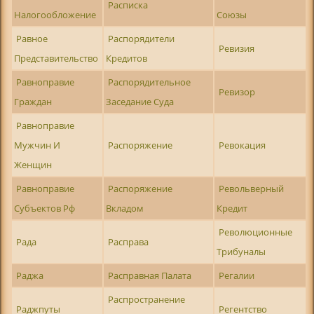
Расписка
Налогообложение
Союзы
Равное
Распорядители
Ревизия
Представительство
Кредитов
Равноправие
Распорядительное
Ревизор
Граждан
Заседание Суда
Равноправие
Мужчин И
Распоряжение
Ревокация
Женщин
Равноправие
Распоряжение
Револьверный
Субъектов Рф
Вкладом
Кредит
Революционные
Рада
Расправа
Трибуналы
Раджа
Расправная Палата
Регалии
Распространение
Раджпуты
Регентство