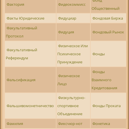
Фонд
Фактория
Фидеокоммисс
Общественный
Факты Юридические
Фидуциар
Фондовая Биржа
Факультативный
Фидуция
Фондовый Рынок
Протокол
Физическое Или
Факультативный
Психическое
Фонды
Референдум
Принуждение
Фонды
Физическое
Фальсификация
Взаимного
Лицо
Кредитования
Физкультурно-
Фальшивомонетничество
спортивное
Фонды Проката
Объединение
Фамилия
Фиксчюр-нот
Фонетика