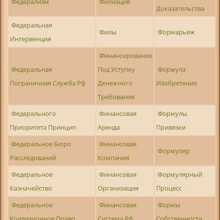
Федерализм
Филиация
Доказательства
Федеральная
Филы
Формарьяж
Интервенция
Финансирование
Федеральная
Под Уступку
Формула
Пограничная Служба Рф
Денежного
Изобретения
Требования
Федерального
Финансовая
Формулы
Приоритета Принцип
Аренда
Привязки
Федеральное Бюро
Финансовая
Формуляр
Расследований
Компания
Федеральное
Финансовая
Формулярный
Казначейство
Организация
Процесс
Федеральное
Финансовая
Формы
Коллизионное Право
Система Рф
Собственности