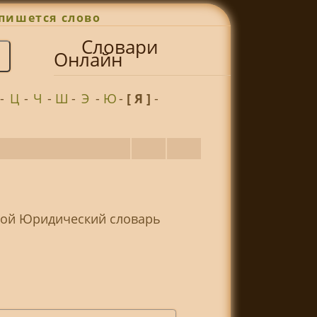
пишется слово
Словари
Онлайн
-
Ц
-
Ч
-
Ш
-
Э
-
Ю
-
[ Я ]
-
ьшой Юридический словарь