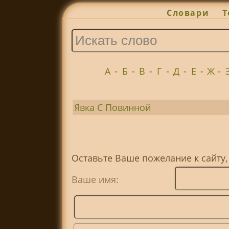
Словари
Т
А
-
Б
-
В
-
Г
-
Д
-
Е
-
Ж
-
Явка С Повинной
Оставьте Ваше пожелание к сайту
Ваше имя: