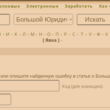
олковые
Электронные
Заработать
Как 
З
-
И
-
К
-
Л
-
М
-
Н
-
О
-
П
-
Р
-
С
-
Т
-
У
-
Ф
-
Х
[ Явка ]
-
, или опишите найденную ошибку в статье о Бол
Код (для знающих):