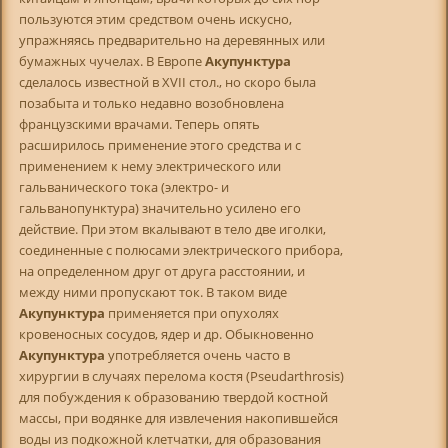
пользуются этим средством очень искусно,
упражняясь предварительно на деревянных или
бумажных чучелах. В Европе
Акупунктура
сделалось известной в XVII стол., но скоро была
позабыта и только недавно возобновлена
французскими врачами. Теперь опять
расширилось применение этого средства и с
применением к нему электрического или
гальванического тока (электро- и
гальванопунктура) значительно усилено его
действие. При этом вкалывают в тело две иголки,
соединенные с полюсами электрического прибора,
на определенном друг от друга расстоянии, и
между ними пропускают ток. В таком виде
Акупунктура
применяется при опухолях
кровеносных сосудов, ядер и др. Обыкновенно
Акупунктура
употребляется очень часто в
хирургии в случаях перелома костя (Pseudarthrosis)
для побуждения к образованию твердой костной
массы, при водянке для извлечения накопившейся
воды из подкожной клетчатки, для образования