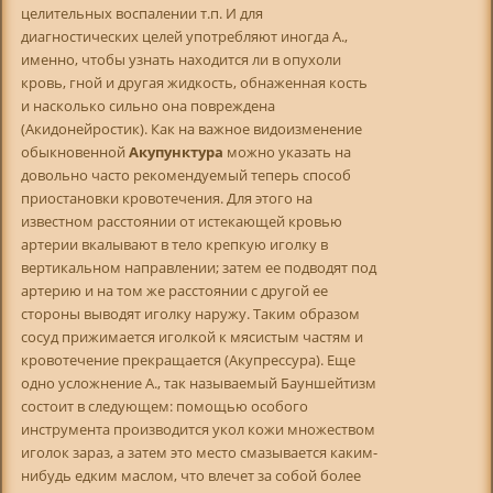
целительных воспалении т.п. И для
диагностических целей употребляют иногда А.,
именно, чтобы узнать находится ли в опухоли
кровь, гной и другая жидкость, обнаженная кость
и насколько сильно она повреждена
(Акидонейростик). Как на важное видоизменение
обыкновенной
Акупунктура
можно указать на
довольно часто рекомендуемый теперь способ
приостановки кровотечения. Для этого на
известном расстоянии от истекающей кровью
артерии вкалывают в тело крепкую иголку в
вертикальном направлении; затем ее подводят под
артерию и на том же расстоянии с другой ее
стороны выводят иголку наружу. Таким образом
сосуд прижимается иголкой к мясистым частям и
кровотечение прекращается (Акупрессура). Еще
одно усложнение А., так называемый Бауншейтизм
состоит в следующем: помощью особого
инструмента производится укол кожи множеством
иголок зараз, а затем это место смазывается каким-
нибудь едким маслом, что влечет за собой более