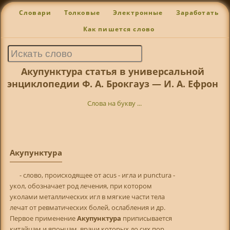
Словари
Толковые
Электронные
Заработать
Как пишется слово
Акупунктура статья в универсальной
энциклопедии Ф. А. Брокгауз — И. А. Ефрон
Слова на букву ...
Акупунктура
- слово, происходящее от acus - игла и punctura -
укол, обозначает род лечения, при котором
уколами металлических игл в мягкие части тела
лечат от ревматических болей, ослабления и др.
Первое применение
Акупунктура
приписывается
китайцам и японцам, врачи которых до сих пор