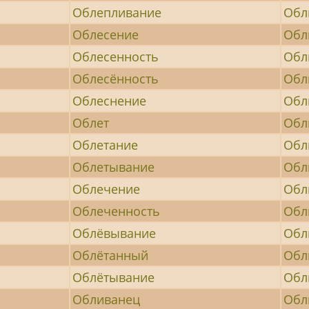
Облепливание
Обл
Облесение
Обл
Облесенность
Обл
Облесённость
Обл
Облеснение
Обл
Облет
Обл
Облетание
Обл
Облетывание
Обл
Облечение
Обл
Облеченность
Обл
Облёвывание
Обл
Облётанный
Обл
Облётывание
Обл
Обливанец
Обл