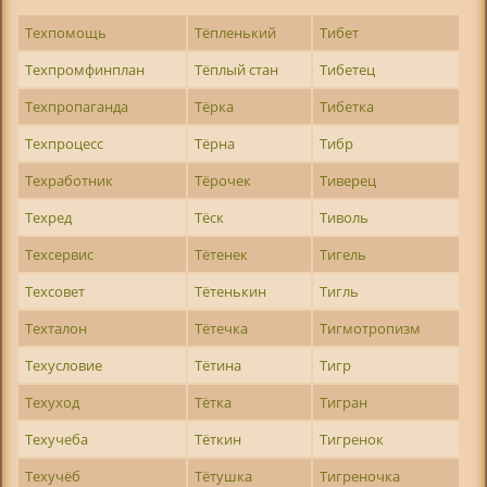
Техпомощь
Тёпленький
Тибет
Техпромфинплан
Тёплый стан
Тибетец
Техпропаганда
Тёрка
Тибетка
Техпроцесс
Тёрна
Тибр
Техработник
Тёрочек
Тиверец
Техред
Тёск
Тиволь
Техсервис
Тётенек
Тигель
Техсовет
Тётенькин
Тигль
Техталон
Тётечка
Тигмотропизм
Техусловие
Тётина
Тигр
Техуход
Тётка
Тигран
Техучеба
Тёткин
Тигренок
Техучёб
Тётушка
Тигреночка