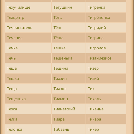
Техучилище
Тётушкин
Тигрёнка
Техцентр
Тёть
Тигрёночка
Течеискатель
Тёш
Тигридий
Течение
Тёша
Тигрица
Течка
Тёшка
Тигролов
Течь
Тёщенька
Тизаниезиоз
Теша
Тёщина
Тизер
Тешка
Тиазин
Тизий
Теща
Тиазол
Тик
Тещенька
Тиамин
Тикаль
Тёзка
Тианетский
Тиканье
Тёлка
Тиара
Тикара
Тёлочка
Тибаань
Тикер