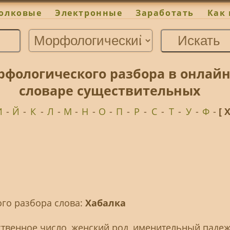
олковые
Электронные
Заработать
Как 
рфологического разбора в онлай
словаре существительных
И
-
Й
-
К
-
Л
-
М
-
Н
-
О
-
П
-
Р
-
С
-
Т
-
У
-
Ф
-
[ 
го разбора слова:
Хабалка
ственное число, женский род, именительный падеж