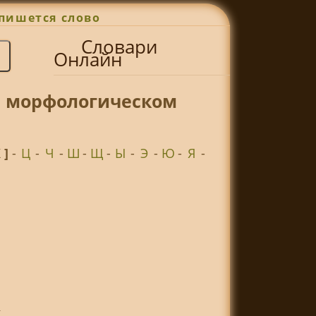
пишется слово
Словари
Онлайн
н морфологическом
Х ]
-
Ц
-
Ч
-
Ш
-
Щ
-
Ы
-
Э
-
Ю
-
Я
-
,