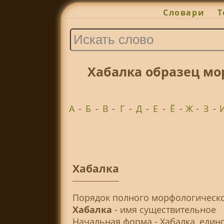
Словари
Т
Хабалка образец мо
А
-
Б
-
В
-
Г
-
Д
-
Е
-
Ё
-
Ж
-
З
-
Хабалка
Порядок полного морфологическо
Хабалка
- имя существительное
Начальная форма - Хабалка, един