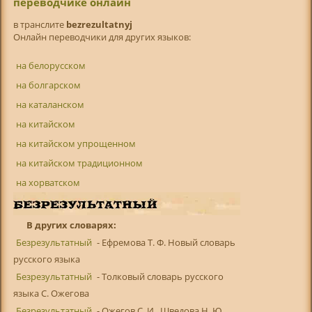
переводчике онлайн
в транслитe
bezrezultatnyj
Онлайн переводчики для других языков:
на белорусском
на болгарском
на каталанском
на китайском
на китайском упрощенном
на китайском традиционном
на хорватском
В других словарях:
Безрезультатный
- Ефремова Т. Ф. Новый словарь
русского языка
Безрезультатный
- Толковый словарь русского
языка С. Ожегова
Безрезультатный
- Ожегов С. И., Шведова Н. Ю.