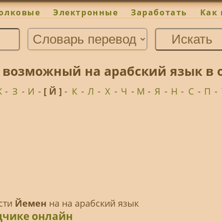
олковые
Электронные
Заработать
Как 
 возможный на арабский язык в 
Ж
-
З
-
И
-
[ Й ]
-
К
-
Л
-
Х
-
Ч
-
М
-
Я
-
Н
-
С
-
П
-
ести
Йемен
на на арабский язык
дчике онлайн