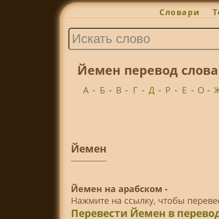
Словари
Т
Йемен перевод слова
А
-
Б
-
В
-
Г
-
Д
-
Р
-
Е
-
О
-
Йемен
Йемен на арабском -
Нажмите на ссылку, чтобы перев
Перевести Йемен в перево