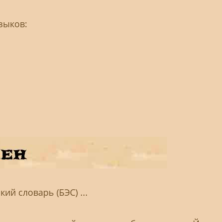
зыков:
й словарь (БЭС) ...