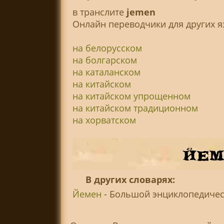
в транслитe
jemen
Онлайн переводчики для других я
на белорусском
на болгарском
на каталанском
на китайском
на китайском упрощенном
на китайском традиционном
на хорватском
В других словарях:
Йемен
- Большой энциклопедически