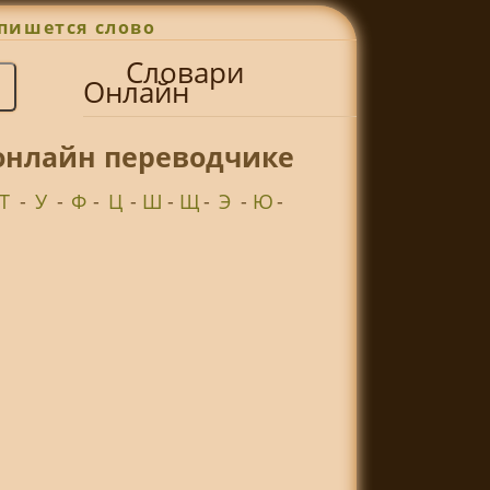
пишется слово
Словари
Онлайн
онлайн переводчике
Т
-
У
-
Ф
-
Ц
-
Ш
-
Щ
-
Э
-
Ю
-