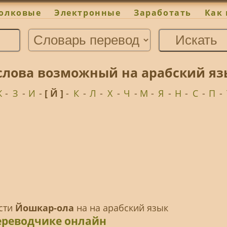
олковые
Электронные
Заработать
Как 
слова возможный на арабский яз
Ж
-
З
-
И
-
[ Й ]
-
К
-
Л
-
Х
-
Ч
-
М
-
Я
-
Н
-
С
-
П
-
ести
Йошкар-ола
на на арабский язык
ереводчике онлайн