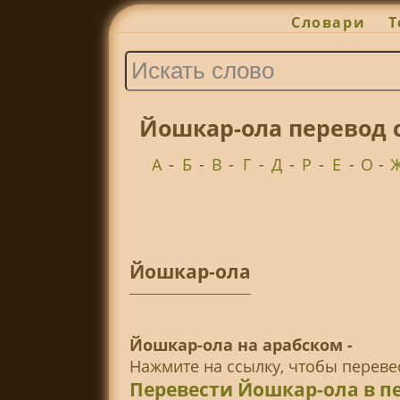
Словари
Т
Йошкар-ола перевод 
А
-
Б
-
В
-
Г
-
Д
-
Р
-
Е
-
О
-
Йошкар-ола
Йошкар-ола на арабском -
Нажмите на ссылку, чтобы перев
Перевести Йошкар-ола в п