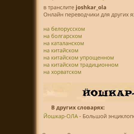
в транслитe
joshkar_ola
Онлайн переводчики для других я
на белорусском
на болгарском
на каталанском
на китайском
на китайском упрощенном
на китайском традиционном
на хорватском
В других словарях:
Йошкар-ОЛА
- Большой энциклопед