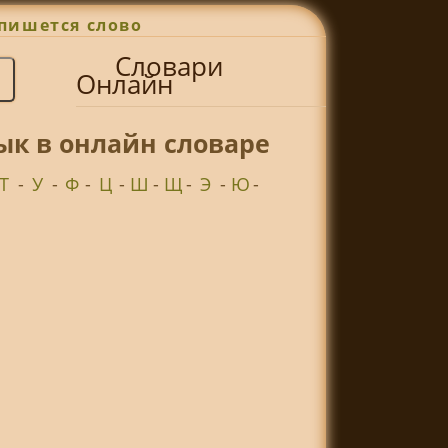
пишется слово
Словари
Онлайн
ык в онлайн словаре
Т
-
У
-
Ф
-
Ц
-
Ш
-
Щ
-
Э
-
Ю
-