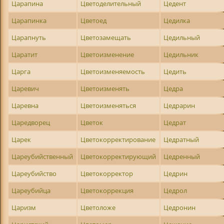
Царапина
Цветоделительный
Цедент
Царапинка
Цветоед
Цедилка
Царапнуть
Цветозамещать
Цедильный
Царатит
Цветоизменение
Цедильник
Царга
Цветоизменяемость
Цедить
Царевич
Цветоизменять
Цедра
Царевна
Цветоизменяться
Цедрарин
Царедворец
Цветок
Цедрат
Царек
Цветокорректирование
Цедратный
Цареубийственный
Цветокорректирующий
Цедренный
Цареубийство
Цветокорректор
Цедрин
Цареубийца
Цветокоррекция
Цедрол
Царизм
Цветоложе
Цедронин