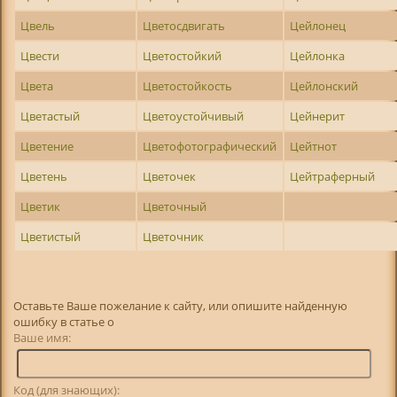
Цвель
Цветосдвигать
Цейлонец
Цвести
Цветостойкий
Цейлонка
Цвета
Цветостойкость
Цейлонский
Цветастый
Цветоустойчивый
Цейнерит
Цветение
Цветофотографический
Цейтнот
Цветень
Цветочек
Цейтраферный
Цветик
Цветочный
Цветистый
Цветочник
Оставьте Ваше пожелание к сайту, или опишите найденную
ошибку в статье о
Ваше имя:
Код (для знающих):