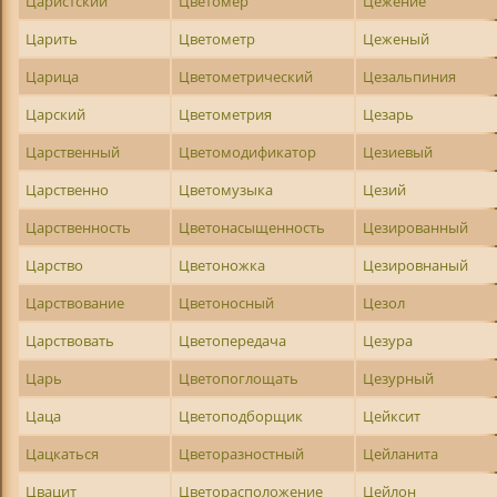
Царистский
Цветомер
Цежение
Царить
Цветометр
Цеженый
Царица
Цветометрический
Цезальпиния
Царский
Цветометрия
Цезарь
Царственный
Цветомодификатор
Цезиевый
Царственно
Цветомузыка
Цезий
Царственность
Цветонасыщенность
Цезированный
Царство
Цветоножка
Цезировнаный
Царствование
Цветоносный
Цезол
Царствовать
Цветопередача
Цезура
Царь
Цветопоглощать
Цезурный
Цаца
Цветоподборщик
Цейксит
Цацкаться
Цветоразностный
Цейланита
Цвацит
Цветорасположение
Цейлон