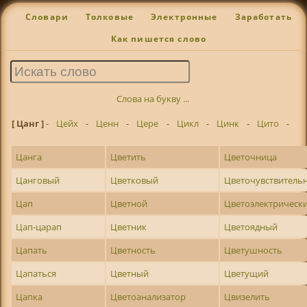
Словари
Толковые
Электронные
Заработать
Как пишется слово
Слова на букву ...
[ Цанг ]
-
Цейх
-
Ценн
-
Цере
-
Цикл
-
Цинк
-
Цито
-
Цанга
Цветить
Цветочница
Цанговый
Цветковый
Цветочувствитель
Цап
Цветной
Цветоэлектрическ
Цап-царап
Цветник
Цветоядный
Цапать
Цветность
Цветушность
Цапаться
Цветный
Цветущий
Цапка
Цветоанализатор
Цвизелить