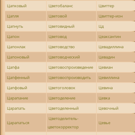
Цапковый
Цветобаланс
Цвиттер
Цапля
Цветовой
Цвиттер-ион
Цапнуть
Цветовидный
Цд
Цапон
Цветовод
Цеаксантин
Цапонлак
Цветоводство
Цевадиллина
Цапоновый
Цветоводческий
Цевадин
Цапфа
Цветовоспроизведение
Цевиан
Цапфенный
Цветовоспроизводить
Цевиллина
Цапфовый
Цветоголовок
Цевина
Царапание
Цветоделение
Цевка
Царапать
Цветоделенный
Цевочный
Цветоделитель-
Царапаться
Цевье
цветокорректор