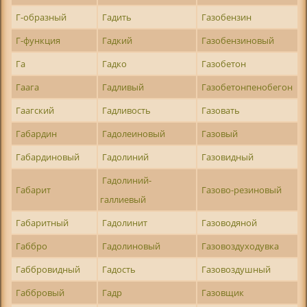
Г-образный
Гадить
Газобензин
Г-функция
Гадкий
Газобензиновый
Га
Гадко
Газобетон
Гаага
Гадливый
Газобетонпенобегон
Гаагский
Гадливость
Газовать
Габардин
Гадолеиновый
Газовый
Габардиновый
Гадолиний
Газовидный
Гадолиний-
Габарит
Газово-резиновый
галлиевый
Габаритный
Гадолинит
Газоводяной
Габбро
Гадолиновый
Газовоздуходувка
Габбровидный
Гадость
Газовоздушный
Габбровый
Гадр
Газовщик