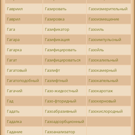
Гавриил
Газировать
Газоизмерительный
Гаврил
Газировка
Газоизмещение
Гага
Газификатор
Газоиль
Гагара
Газификация
Газоимпульсный
Гагарка
Газифицировать
Газойль
Гагат
Газифицироваться
Газокалильный
Гагатовый
Газлифт
Газокамерный
Гагатоподобный
Газлифтный
Газокапельный
Гагачий
Газо-жидкостный
Газокаротаж
Гад
Газо-фторидный
Газокерновый
Гадать
Газоабразивный
Газокислородный
Гадалка
Газоадсорбционный
Гадание
Газоанализатор