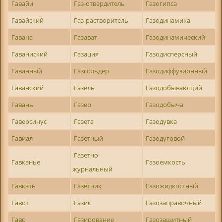
Гавайи
Газ-отвердитель
Газогипса
Гавайский
Газ-растворитель
Газодинамика
Гавана
Газават
Газодинамический
Гаваниский
Газация
Газодисперсный
Гаванный
Газгольдер
Газодиффузионный
Гаванский
Газель
Газодобывающий
Гавань
Газер
Газодобыча
Гаверсинус
Газета
Газодувка
Гавиал
Газетный
Газодуговой
Газетно-
Гавканье
Газоемкость
журнальный
Гавкать
Газетчик
Газожидкостный
Гавот
Газик
Газозаправочный
Гавр
Газирование
Газозащитный