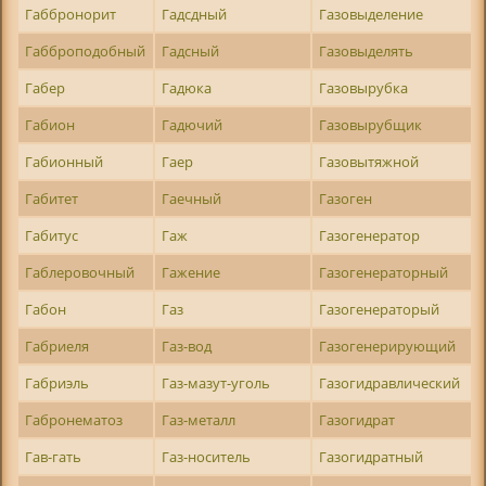
Габбронорит
Гадсдный
Газовыделение
Габброподобный
Гадсный
Газовыделять
Габер
Гадюка
Газовырубка
Габион
Гадючий
Газовырубщик
Габионный
Гаер
Газовытяжной
Габитет
Гаечный
Газоген
Габитус
Гаж
Газогенератор
Габлеровочный
Гажение
Газогенераторный
Габон
Газ
Газогенераторый
Габриеля
Газ-вод
Газогенерирующий
Габриэль
Газ-мазут-уголь
Газогидравлический
Габронематоз
Газ-металл
Газогидрат
Гав-гать
Газ-носитель
Газогидратный