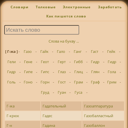
Словари
Толковые
Электронные
Заработать
Как пишется слово
Слова на букву ...
[ Г-жа ]
-
Газо
-
Гайк
-
Гало
-
Ганг
-
Гаст
-
Гейк
-
Гели
-
Гене
-
Геот
-
Герт
-
Гибб
-
Гидр
-
Гидр
-
Гидр
-
Гипе
-
Гипс
-
Глаз
-
Глиц
-
Глян
-
Гола
-
Голь
-
Гоно
-
Горн
-
Гост
-
Грам
-
Граф
-
Грим
-
Груд
-
Гуан
-
Гуса
-
Г-жа
Гадательный
Газоаппаратура
Г-крюк
Гадес
Газобалластный
Г-н
Гадина
Газобаллон