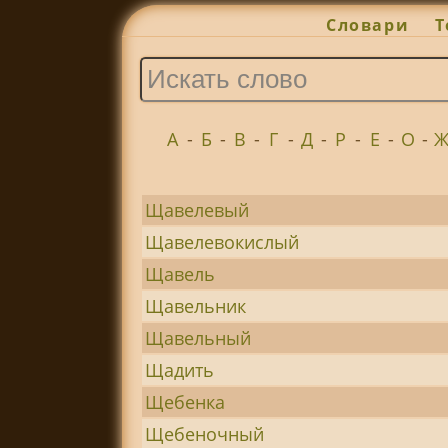
Словари
Т
А
-
Б
-
В
-
Г
-
Д
-
Р
-
Е
-
О
-
Щавелевый
Щавелевокислый
Щавель
Щавельник
Щавельный
Щадить
Щебенка
Щебеночный