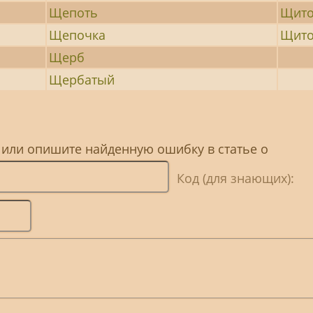
Щепоть
Щито
Щепочка
Щито
Щерб
Щербатый
 или опишите найденную ошибку в статье о
Код (для знающих):