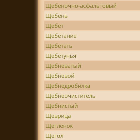
Щебеночно-асфальтовый
Щебень
Щебет
Щебетание
Щебетать
Щебетунья
Щебневатый
Щебневой
Щебнедробилка
Щебнеочиститель
Щебнистый
Щеврица
Щегленок
Щегол