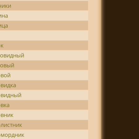
чики
ина
ица
к
овидный
овый
вой
видка
видный
вка
вник
листник
мордник