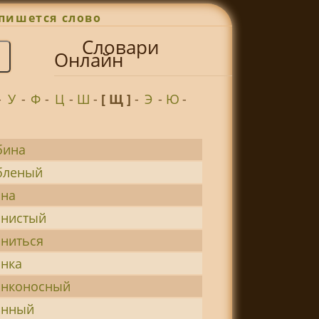
пишется слово
Словари
Онлайн
-
У
-
Ф
-
Ц
-
Ш
-
[ Щ ]
-
Э
-
Ю
-
бина
бленый
на
нистый
ниться
нка
нконосный
инный