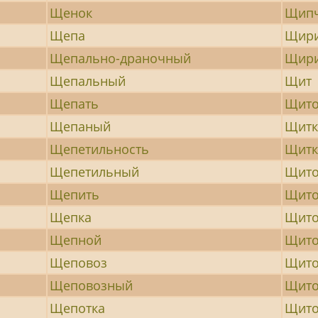
Щенок
Щип
Щепа
Щир
Щепально-драночный
Щир
Щепальный
Щит
Щепать
Щито
Щепаный
Щитк
Щепетильность
Щитк
Щепетильный
Щито
Щепить
Щито
Щепка
Щито
Щепной
Щито
Щеповоз
Щито
Щеповозный
Щито
Щепотка
Щито