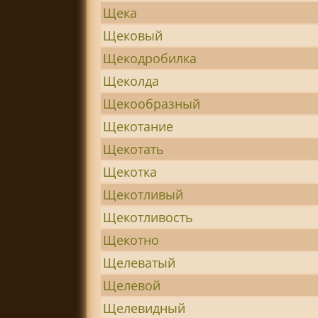
Щека
Щековый
Щекодробилка
Щеколда
Щекообразный
Щекотание
Щекотать
Щекотка
Щекотливый
Щекотливость
Щекотно
Щелеватый
Щелевой
Щелевидный