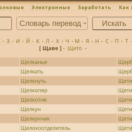
олковые
Электронные
Заработать
Как 
Ж
-
З
-
И
-
Й
-
К
-
Л
-
Х
-
Ч
-
М
-
Я
-
Н
-
С
-
П
-
Т
[ Щаве ]
-
Щито
-
Щелканье
Щер
Щелкать
Щер
Щелкнуть
Щети
Щелкопер
Щети
Щелкотня
Щети
Щелкун
Щети
Щелкунчик
Щети
Щелокоотделитель
Щет