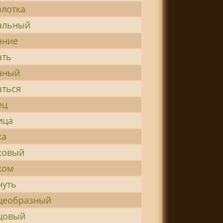
лотка
альный
ание
ть
аный
ться
ец
ица
ка
ковый
ком
уть
еобразный
цовый