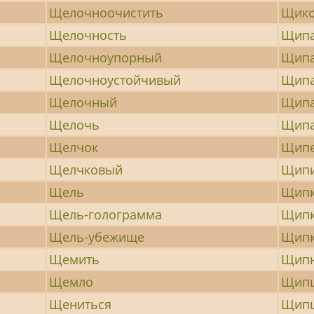
Щелочноочистить
Щико
Щелочность
Щип
Щелочноупорный
Щип
Щелочноустойчивый
Щипа
Щелочный
Щип
Щелочь
Щипа
Щелчок
Щип
Щелчковый
Щип
Щель
Щип
Щель-голограмма
Щип
Щель-убежище
Щип
Щемить
Щипн
Щемло
Щипц
Щениться
Щип