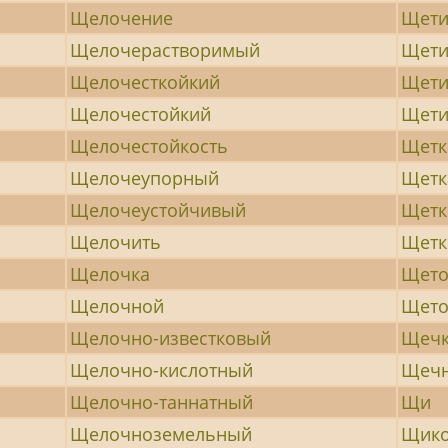
Щелочение
Щети
Щелочерастворимый
Щети
Щелочесткойкий
Щети
Щелочестойкий
Щети
Щелочестойкость
Щетк
Щелочеупорный
Щетк
Щелочеустойчивый
Щетк
Щелочить
Щетк
Щелочка
Щет
Щелочной
Щето
Щелочно-известковый
Щеч
Щелочно-кислотный
Щеч
Щелочно-таннатный
Щи
Щелочноземельный
Щико