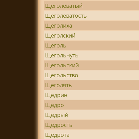
Щеголеватый
Щеголеватость
Щеголиха
Щеголский
Щеголь
Щегольнуть
Щегольский
Щегольство
Щеголять
Щедрин
Щедро
Щедрый
Щедрость
Щедрота