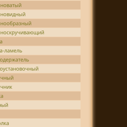
новатый
новидный
нообразный
носкручивающий
а
а-ламель
одержатель
оустановочный
очный
чник
ка
ный
лка