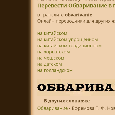
Перевести Обваривание в 
в транслитe
obvarivanie
Онлайн переводчики для других я
на китайском
на китайском упрощенном
на китайском традиционном
на хорватском
на чешском
на датском
на голландском
В других словарях:
Обваривание
- Ефремова Т. Ф. Нов