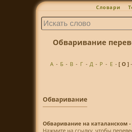
Словари
Т
Обваривание перев
А
-
Б
-
В
-
Г
-
Д
-
Р
-
Е
-
[ О ]
Обваривание
Обваривание на каталанском -
Нажмите на ссылку, чтобы перев