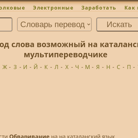
олковые
Электронные
Заработать
Как 
од слова возможный на каталанс
мультипереводчике
-
Ж
-
З
-
И
-
Й
-
К
-
Л
-
Х
-
Ч
-
М
-
Я
-
Н
-
С
-
П
-
ести
Обваривание
на на каталанский язык