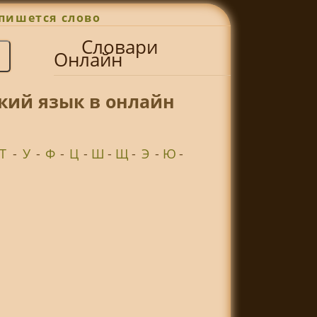
пишется слово
Словари
Онлайн
кий язык в онлайн
Т
-
У
-
Ф
-
Ц
-
Ш
-
Щ
-
Э
-
Ю
-