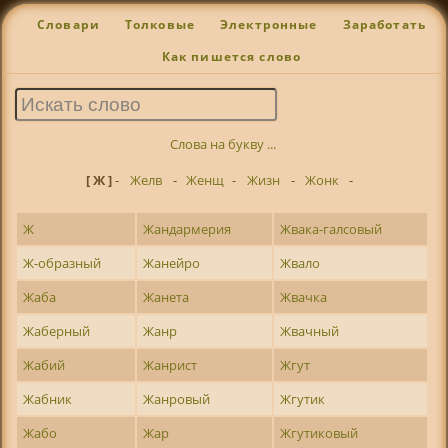
Словари
Толковые
Электронные
Заработать
Как пишется слово
Слова на букву ...
[ Ж ]
-
Желв
-
Женщ
-
Жизн
-
Жонк
-
Ж
Жандармерия
Жвака-галсовый
Ж-образный
Жанейро
Жвало
Жаба
Жанета
Жвачка
Жаберный
Жанр
Жвачный
Жабий
Жанрист
Жгут
Жабник
Жанровый
Жгутик
Жабо
Жар
Жгутиковый