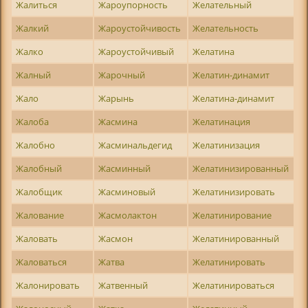
Жалиться
Жароупорность
Желательный
Жалкий
Жароустойчивость
Желательность
Жалко
Жароустойчивый
Желатина
Жалный
Жарочный
Желатин-динамит
Жало
Жарынь
Желатина-динамит
Жалоба
Жасмина
Желатинация
Жалобно
Жасминальдегид
Желатинизация
Жалобный
Жасминный
Желатинизированный
Жалобщик
Жасминовый
Желатинизировать
Жалование
Жасмолактон
Желатинирование
Жаловать
Жасмон
Желатинированный
Жаловаться
Жатва
Желатинировать
Жалонировать
Жатвенный
Желатинироваться