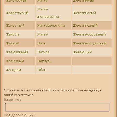
Жалоносный
Жатка
Желатинный
Жатка-
Жалостливый
Желатиновый
сноповязалка
Жалостный
Жаткамолотилка
Желатинозный
Жалость
Жатый
Желатинообразный
Жалюзи
Жать
Желатиноподобный
Жалюзийный
Жаться
Желающий
Жалюзный
Жахнуть
Жандарм
Жбан
Оставьте Ваше пожелание к сайту, или опишите найденную
ошибку в статье о
Ваше имя:
Код (для знающих):