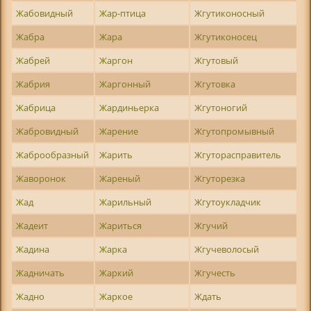
Жабовидный
Жар-птица
Жгутиконосный
Жабра
Жара
Жгутиконосец
Жабрей
Жаргон
Жгутовый
Жабрия
Жаргонный
Жгутовка
Жабрица
Жардиньерка
Жгутоногий
Жабровидный
Жарение
Жгутопромывный
Жаброобразный
Жарить
Жгуторасправитель
Жаворонок
Жареный
Жгуторезка
Жад
Жарильный
Жгутоукладчик
Жадеит
Жариться
Жгучий
Жадина
Жарка
Жгучеволосый
Жадничать
Жаркий
Жгучесть
Жадно
Жаркое
Ждать