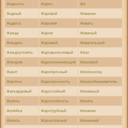
Жадность
Жарко
Же
Жадный
Жаровой
Жевание
Жадюга
Жаровня
Жевать
Жажда
Жаров
Жеваный
Жаждать
Жаровый
Жевательный
Жаждоутолять
Жаровыносливый
Жезл
Жакерия
Жаропонижающий
Жезловой
Жакет
Жаропрочный
Жезлоносец
Жакетка
Жаропрочность
Жезлообмениватель
Жаккардовый
Жаростойкий
Желаемый
Жалеть
Жаростойкость
Желать
Жалейка
Жаротрубный
Желание
Жалить
Жароупорный
Желанный