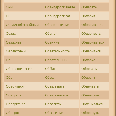
Они
Обандероливание
Обвалять
О
Обандероливать
Обварить
О-аминобензойный
Обанкротиться
Обваривание
Оазис
Обапол
Обваривать
Оазисный
Обаяние
Обвариваться
Оалластный
Обаятельность
Обвариться
Об
Обаятельный
Обварка
Об-расширение
Оббить
Обвевать
Оба
Обвал
Обвести
Обабиться
Обваливать
Обвеивать
Обагрить
Обваливаться
Обвенчать
Обагриться
Обвалить
Обвенчаться
Обагрять
Обвалиться
Обвернуть