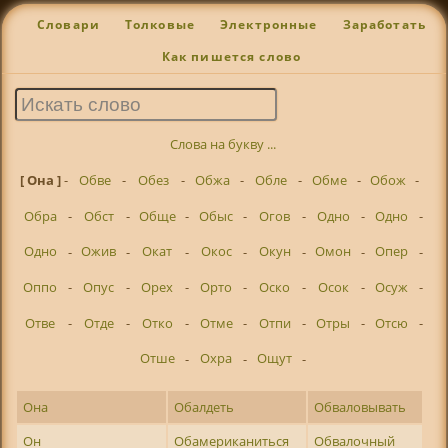
Словари
Толковые
Электронные
Заработать
Как пишется слово
Слова на букву ...
[ Она ]
-
Обве
-
Обез
-
Обжа
-
Обле
-
Обме
-
Обож
-
Обра
-
Обст
-
Обще
-
Обыс
-
Огов
-
Одно
-
Одно
-
Одно
-
Ожив
-
Окат
-
Окос
-
Окун
-
Омон
-
Опер
-
Оппо
-
Опус
-
Орех
-
Орто
-
Оско
-
Осок
-
Осуж
-
Отве
-
Отде
-
Отко
-
Отме
-
Отпи
-
Отры
-
Отсю
-
Отше
-
Охра
-
Ощут
-
Она
Обалдеть
Обваловывать
Он
Обамериканиться
Обвалочный