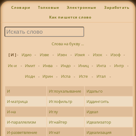
Словари
Толковые
Электронные
Заработать
Как пишется слово
Слова на букву ...
[ И ]
-
Идио
-
Изве
-
Изен
-
Измя
-
Изок
-
Изоф
-
Ик-и
-
Имит
-
Инва
-
Индо
-
Иниц
-
Инта
-
Интр
-
Иодн
-
Ирин
-
Испа
-
Исте
-
Итал
-
И
Иглоукалывание
Идальго
И-матрица
Иглофильтр
Иддингсить
И-на
Иглу
Идеал
И-параллелизм
Игнайтер
Идеализатор
И-разветвление
Игнат
Идеализация