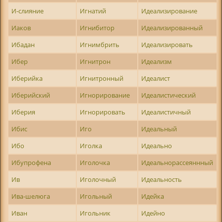
И-слияние
Игнатий
Идеализирование
Иаков
Игнибитор
Идеализированный
Ибадан
Игнимбрить
Идеализировать
Ибер
Игнитрон
Идеализм
Иберийка
Игнитронный
Идеалист
Иберийский
Игнорирование
Идеалистический
Иберия
Игнорировать
Идеалистичный
Ибис
Иго
Идеальный
Ибо
Иголка
Идеально
Ибупрофена
Иголочка
Идеальнорассеяннный
Ив
Иголочный
Идеальность
Ива-шелюга
Игольный
Идейка
Иван
Игольник
Идейно