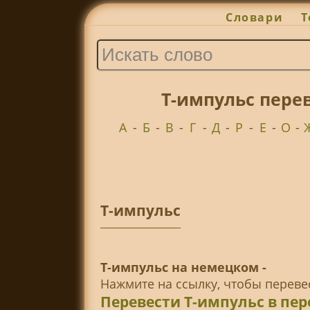
Словари
Т
Т-импульс пере
А
-
Б
-
В
-
Г
-
Д
-
Р
-
Е
-
О
-
Т-импульс
Т-импульс на немецком -
Нажмите на ссылку, чтобы перев
Перевести Т-импульс в пе