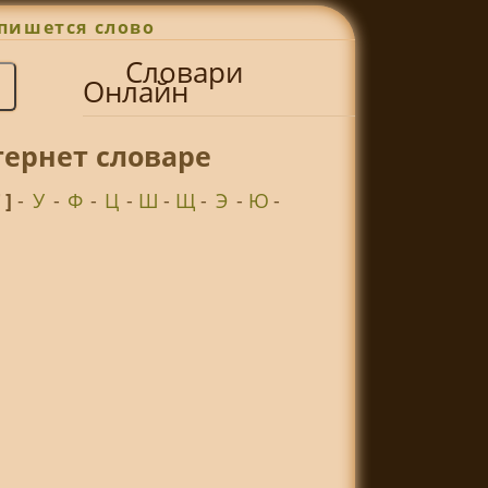
пишется слово
Словари
Онлайн
тернет словаре
Т ]
-
У
-
Ф
-
Ц
-
Ш
-
Щ
-
Э
-
Ю
-