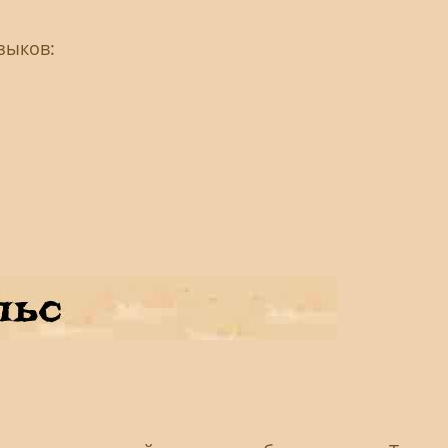
зыков: