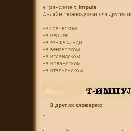
в транслитe
t_impuls
Онлайн переводчики для других я
на греческом
на иврите
на языке хинди
на венгерском
на исландском
на ирландском
на итальянском
В других словарях:
...