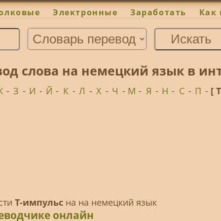
олковые
Электронные
Заработать
Как 
вод слова на немецкий язык в ин
Ж
-
З
-
И
-
Й
-
К
-
Л
-
Х
-
Ч
-
М
-
Я
-
Н
-
С
-
П
-
[ 
ести
Т-импульс
на на немецкий язык
реводчике онлайн