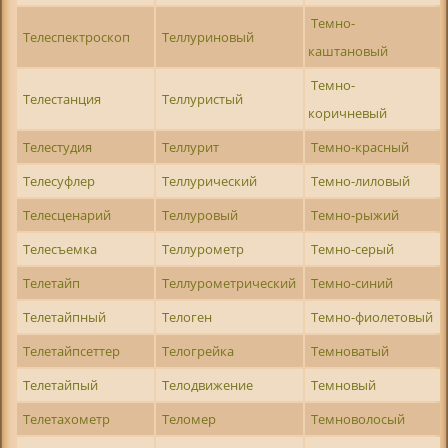
Темно-
Телеспектроскоп
Теллуриновый
каштановый
Темно-
Телестанция
Теллуристый
коричневый
Телестудия
Теллурит
Темно-красный
Телесуфлер
Теллурический
Темно-лиловый
Телесценарий
Теллуровый
Темно-рыжий
Телесъемка
Теллурометр
Темно-серый
Телетайп
Теллурометрический
Темно-синий
Телетайпный
Телоген
Темно-фиолетовый
Телетайпсеттер
Телогрейка
Темноватый
Телетайпый
Телодвижение
Темновый
Телетахометр
Теломер
Темноволосый