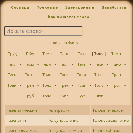
Словари
Толковые
Электронные
Заработать
Как пишется слово
Слова на букву ...
Труд
-
Табу
-
Тама
-
Тарт
-
Теза
-
[ Теле ]
-
Темн
-
Тепл
-
Терм
-
Терм
-
Терп
-
Тете
-
Техн
-
Тино
-
Тиск
-
Того
-
Толс
-
Тонк
-
Тори
-
Точе
-
Тран
-
Тран
-
Трей
-
Трех
-
Трех
-
Триг
-
Трио
-
Трог
-
Труб
-
Тряс
-
Тупе
-
Тусс
-
Тявк
-
Телепатический
Телетрафик
Теломитический
Телепатия
Телеуправление
Телопереключение
Телепередатчик
Телеуправляемый
Телоподобный