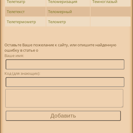
Телетеатр
Теломеризация
Темноглазый
Телетекст
Теломерный
Телетермометр
Телометр
Оставьте Ваше пожелание к сайту, или опишите найденную
ошибку в статье о
Ваше имя:
Код (для знающих):