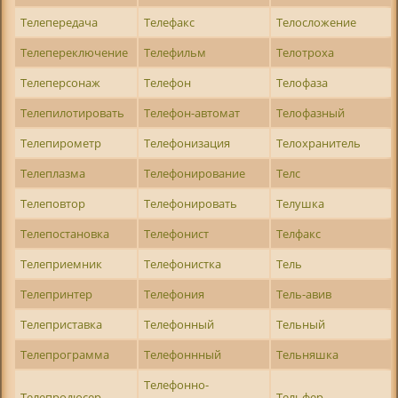
Телепередача
Телефакс
Телосложение
Телепереключение
Телефильм
Телотроха
Телеперсонаж
Телефон
Телофаза
Телепилотировать
Телефон-автомат
Телофазный
Телепирометр
Телефонизация
Телохранитель
Телеплазма
Телефонирование
Телс
Телеповтор
Телефонировать
Телушка
Телепостановка
Телефонист
Телфакс
Телеприемник
Телефонистка
Тель
Телепринтер
Телефония
Тель-авив
Телеприставка
Телефонный
Тельный
Телепрограмма
Телефоннный
Тельняшка
Телефонно-
Телепродюсер
Тельфер