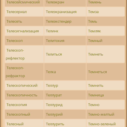
Телесейсмический
Телеэкран
Темень
Телесериал
Телеэкранизация
Темза
Телесеть
Телеэкстендер
Темь
Телесигнализация
Телинк
Темляк
Телескоп
Телитокия
Темный
Телескоп-
Телиться
Темнеть
рефлектор
Телескоп-
Телка
Темнеться
рефрактор
Телескопический
Теллур
Темнить
Телескопичность
Теллурат
Темница
Телескопия
Теллурид
Темно
Телескопный
Теллурий
Темно-желтый
Телесный
Теллурить
Темно-зеленый