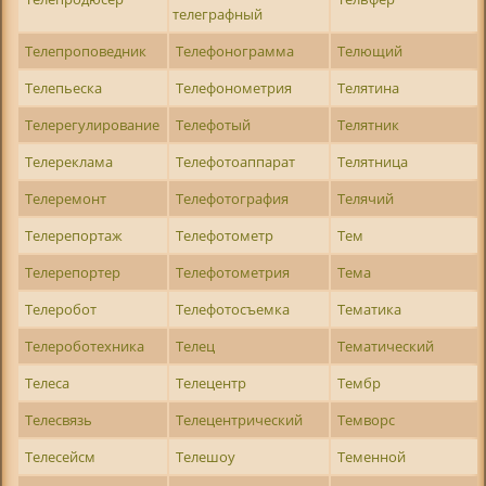
телеграфный
Телепроповедник
Телефонограмма
Телющий
Телепьеска
Телефонометрия
Телятина
Телерегулирование
Телефотый
Телятник
Телереклама
Телефотоаппарат
Телятница
Телеремонт
Телефотография
Телячий
Телерепортаж
Телефотометр
Тем
Телерепортер
Телефотометрия
Тема
Телеробот
Телефотосъемка
Тематика
Телероботехника
Телец
Тематический
Телеса
Телецентр
Тембр
Телесвязь
Телецентрический
Темворс
Телесейсм
Телешоу
Теменной