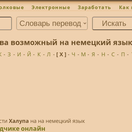
олковые
Электронные
Заработать
Как 
ова возможный на немецкий язык
Ж
-
З
-
И
-
Й
-
К
-
Л
-
[ Х ]
-
Ч
-
М
-
Я
-
Н
-
С
-
П
-
ести
Халупа
на на немецкий язык
одчике онлайн