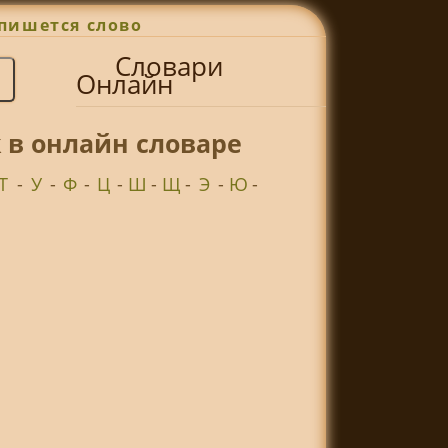
пишется слово
Словари
Онлайн
 в онлайн словаре
Т
-
У
-
Ф
-
Ц
-
Ш
-
Щ
-
Э
-
Ю
-