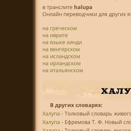
в транслитe
halupa
Онлайн переводчики для других я
на греческом
на иврите
на языке хинди
на венгерском
на исландском
на ирландском
на итальянском
В других словарях:
Халупа
- Толковый словарь живого
Халупа
- Ефремова Т. Ф. Новый сл
Халупа
- Толковый словарь русско