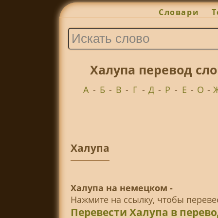
Словари
Т
Халупа перевод сл
А
-
Б
-
В
-
Г
-
Д
-
Р
-
Е
-
О
-
Халупа
Халупа на немецком -
Нажмите на ссылку, чтобы перев
Перевести Халупа в перев