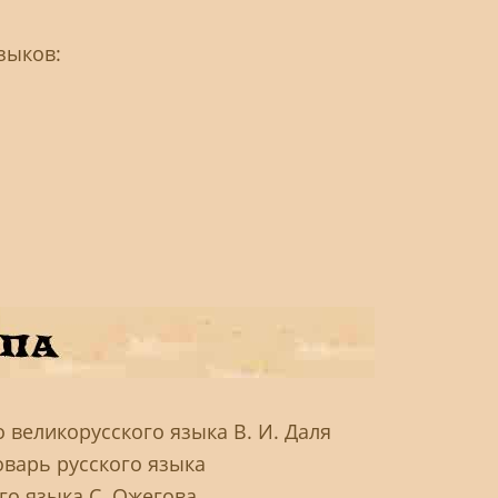
зыков:
 великорусского языка В. И. Даля
оварь русского языка
го языка С. Ожегова