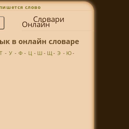
пишется слово
Словари
Онлайн
ык в онлайн словаре
Т
-
У
-
Ф
-
Ц
-
Ш
-
Щ
-
Э
-
Ю
-