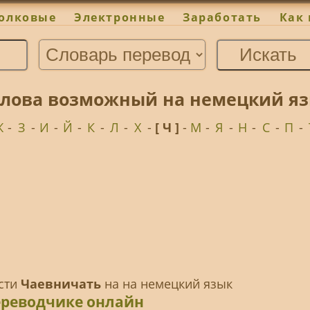
олковые
Электронные
Заработать
Как 
слова возможный на немецкий яз
Ж
-
З
-
И
-
Й
-
К
-
Л
-
Х
-
[ Ч ]
-
М
-
Я
-
Н
-
С
-
П
-
ести
Чаевничать
на на немецкий язык
ереводчике онлайн