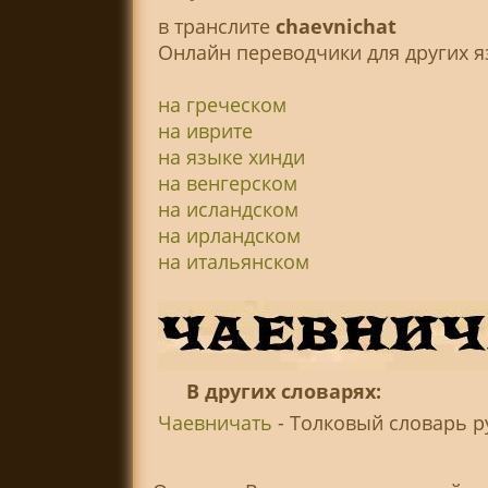
в транслитe
chaevnichat
Онлайн переводчики для других я
на греческом
на иврите
на языке хинди
на венгерском
на исландском
на ирландском
на итальянском
В других словарях:
Чаевничать
- Толковый словарь ру