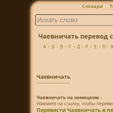
Словари
Т
Чаевничать перевод 
А
-
Б
-
В
-
Г
-
Д
-
Р
-
Е
-
О
-
Чаевничать
Чаевничать на немецком -
Нажмите на ссылку, чтобы перев
Перевести Чаевничать в п