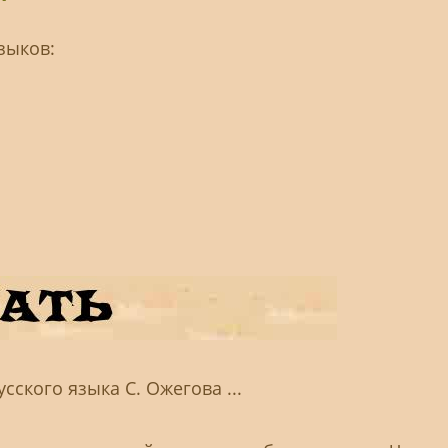
зыков:
сского языка С. Ожегова ...