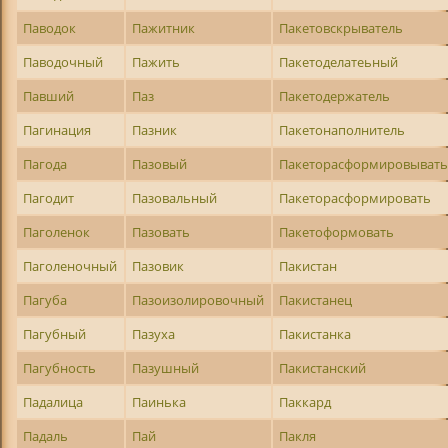
Паводок
Пажитник
Пакетовскрыватель
Паводочный
Пажить
Пакетоделатеьный
Павший
Паз
Пакетодержатель
Пагинация
Пазник
Пакетонаполнитель
Пагода
Пазовый
Пакеторасформировыват
Пагодит
Пазовальный
Пакеторасформировать
Паголенок
Пазовать
Пакетоформовать
Паголеночный
Пазовик
Пакистан
Пагуба
Пазоизолировочный
Пакистанец
Пагубный
Пазуха
Пакистанка
Пагубность
Пазушный
Пакистанский
Падалица
Паинька
Паккард
Падаль
Пай
Пакля