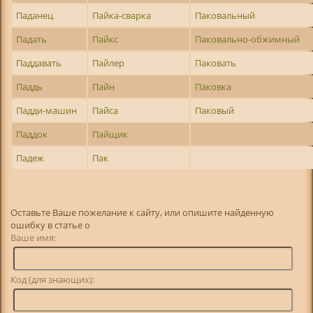
Паданец
Пайка-сварка
Паковальный
Падать
Пайкс
Паковально-обжимный
Паддавать
Пайлер
Паковать
Паддь
Пайн
Паковка
Падди-машин
Пайса
Паковый
Паддок
Пайщик
Падеж
Пак
Оставьте Ваше пожелание к сайту, или опишите найденную
ошибку в статье о
Ваше имя:
Код (для знающих):