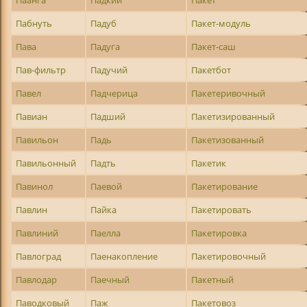
Паанга
Падкий
Пакет
Пабнуть
Падуб
Пакет-модуль
Пава
Падуга
Пакет-саш
Пав-фильтр
Падучий
Пакетбот
Павел
Падчерица
Пакетеривочный
Павиан
Падший
Пакетизированный
Павильон
Падь
Пакетизованный
Павильонный
Падть
Пакетик
Павинол
Паевой
Пакетирование
Павлин
Пайка
Пакетировать
Павлиний
Паелла
Пакетировка
Павлоград
Паенакопление
Пакетировочный
Павлодар
Паечный
Пакетный
Паводковый
Паж
Пакетовоз