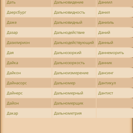
Дать
Дальновидение
Даниил
Даерсбург
Дальновидность
Данил
Даже
Дальновидный
Даниэль
Дазар
Дальнодействие
Даний
Дазилирион
Дальнодействующий
Данный
Дая
Дальнозоркий
Даннеморить
Дайка
Дальнозоркость
Данник
Дайкон
Дальноизмерение
Дансинг
Дайнасорс
Дальномер
Дантикул
Дайнерс
Дальномерный
Дантист
Дайон
Дальномерщик
Дакар
Дальнометрия