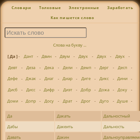
Словари
Толковые
Электронные
Заработать
Как пишется слово
Слова на букву ...
[ Да ]
-
Дант
-
Двин
-
Двум
-
Двух
-
Двух
-
Двух
-
Девт
-
Деза
-
Дека
-
Дели
-
Демп
-
Дерг
-
Десп
-
Дефе
-
Джак
-
Диаг
-
Диар
-
Диге
-
Дикс
-
Дини
-
Дисб
-
Дисс
-
Дифр
-
Диэт
-
Добр
-
Дожа
-
Доку
-
Доми
-
Допр
-
Досу
-
Драт
-
Дрог
-
Дуго
-
Душе
-
Да
Дакать
Дальностный
Дабы
Дакеить
Дальность
Давать
Дакин
Дальноуправляе