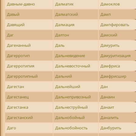
Давным-давно
Далматик
Дамоклов
Давый
Далматский
Дамп
Давящий
Далмация
Дампфировать
Даг
Далтон
Дамский
Дагенанный
Даль
Дамурить
Дагерротип
Дальневидение
Дамуритизация
Дагерротипия
Дальневосточный
Дамфриса
Дагерротипный
Дальний
Дамфрисшир
Дагестан
Дальнейший
Дан
Дагестанец
Дальнепривозный
Данаин
Дагестанка
Дальнеструйный
Данаит
Дагестанский
Дальнобойный
Даналить
Даго
Дальнобойность
Данбурить