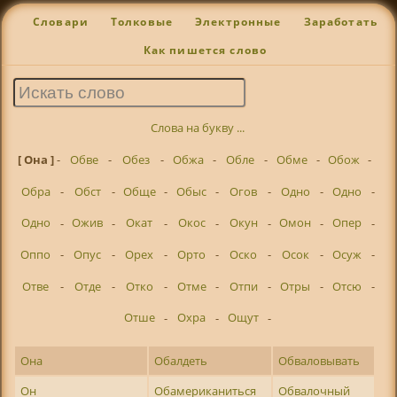
Словари
Толковые
Электронные
Заработать
Как пишется слово
Слова на букву ...
[ Она ]
-
Обве
-
Обез
-
Обжа
-
Обле
-
Обме
-
Обож
-
Обра
-
Обст
-
Обще
-
Обыс
-
Огов
-
Одно
-
Одно
-
Одно
-
Ожив
-
Окат
-
Окос
-
Окун
-
Омон
-
Опер
-
Оппо
-
Опус
-
Орех
-
Орто
-
Оско
-
Осок
-
Осуж
-
Отве
-
Отде
-
Отко
-
Отме
-
Отпи
-
Отры
-
Отсю
-
Отше
-
Охра
-
Ощут
-
Она
Обалдеть
Обваловывать
Он
Обамериканиться
Обвалочный