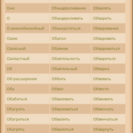
Они
Обандероливание
Обвалять
О
Обандероливать
Обварить
О-аминобензойный
Обанкротиться
Обваривание
Оазис
Обапол
Обваривать
Оазисный
Обаяние
Обвариваться
Оалластный
Обаятельность
Обвариться
Об
Обаятельный
Обварка
Об-расширение
Оббить
Обвевать
Оба
Обвал
Обвести
Обабиться
Обваливать
Обвеивать
Обагрить
Обваливаться
Обвенчать
Обагриться
Обвалить
Обвенчаться
Обагрять
Обвалиться
Обвернуть