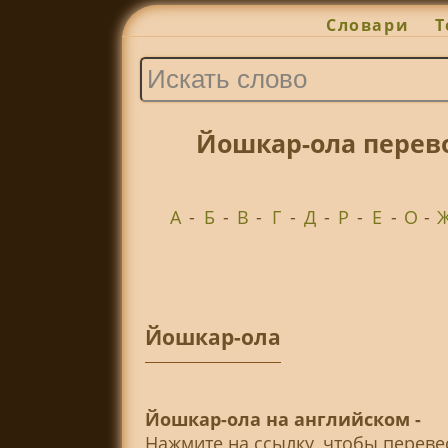
Словари
Т
Йошкар-ола перев
А
-
Б
-
В
-
Г
-
Д
-
Р
-
Е
-
О
-
Йошкар-ола
Йошкар-ола на английском -
Нажмите на ссылку, чтобы перев