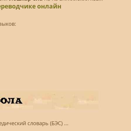
ереводчике онлайн
зыков:
ический словарь (БЭС) ...