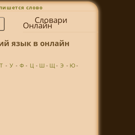
пишется слово
Словари
Онлайн
ий язык в онлайн
Т
-
У
-
Ф
-
Ц
-
Ш
-
Щ
-
Э
-
Ю
-