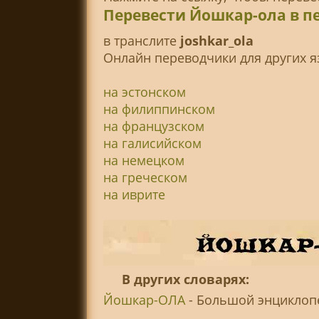
Перевести Йошкар-ола в п
в транслитe
joshkar_ola
Онлайн переводчики для других я
на эстонском
на филиппинском
на французском
на галисийском
на немецком
на греческом
на иврите
В других словарях:
Йошкар-ОЛА
- Большой энциклопед