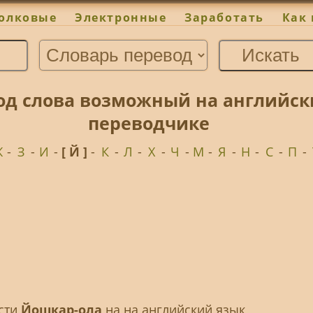
олковые
Электронные
Заработать
Как 
од слова возможный на английск
переводчике
Ж
-
З
-
И
-
[ Й ]
-
К
-
Л
-
Х
-
Ч
-
М
-
Я
-
Н
-
С
-
П
-
ести
Йошкар-ола
на на английский язык