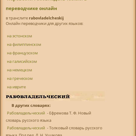
переводчике онлайн
в транслитe
rabovladelcheskij
Онлайн переводчики для других языков:
на эстонском
на филиппинском
на французском
на галисийском
на немецком
на греческом
на иврите
В других словарях:
Рабовладельческий
- Ефремова Т. Ф. Новый
словарь русского языка
Рабовладельческий
- Толковый словарь русского
языка. Под ред. Д. Н. Ушакова ...