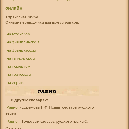
онлайн
в транслитe
ravno
Онлайн переводчики для других языков:
на эстонском
на филиппинском
на французском
на галисийском
на немецком
на греческом
на иврите
В других словарях:
Равно
- Ефремова Т. Ф. Новый словарь русского
языка
Равно
- Толковый словарь русского языка С.
Ожегова